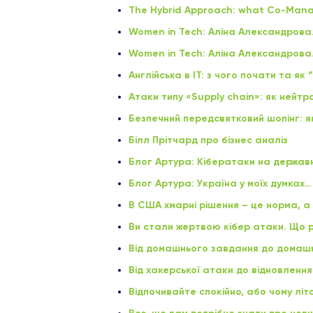
The Hybrid Approach: what Co-Manage
Women in Tech: Аліна Александрова. 
Women in Tech: Аліна Александрова. 
Англійська в ІТ: з чого почати та як
Атаки типу «Supply chain»: як нейтр
Безпечний передсвятковий шопінг: я
Білл Прітчард про бізнес аналіз
Блог Артура: Кібератаки на державно
Блог Артура: Україна у моїх думках…
В США хмарні рішення – це норма, а
Ви стали жертвою кібер атаки. Що 
Від домашнього завдання до домашнь
Від хакерської атаки до відновлення:
Відпочивайте спокійно, або чому літ