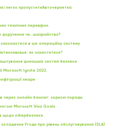
, які легко пропуститиАвточернетка
них технічних перевірок.
ве доручення чи…шахрайство?
ви закохаєтеся в цю операційну систему
 інтенсивніше: як захиститися?
лаштування домашніх систем безпеки
 Microsoft Ignite 2022.
онфігурації хмари
в через онлайн банкінг: корисні поради.
могою Microsoft Viva Goals
ів щодо кібербезпеки.
ас складення Угоди про рівень обслуговування (SLA)