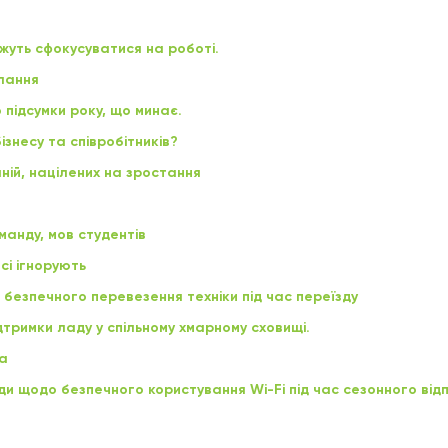
жуть сфокусуватися на роботі.
илання
 підсумки року, що минає.
ізнесу та співробітників?
аній, націлених на зростання
оманду, мов студентів
всі ігнорують
 безпечного перевезення техніки під час переїзду
тримки ладу у спільному хмарному сховищі.
а
ди щодо безпечного користування Wi-Fi під час сезонного від