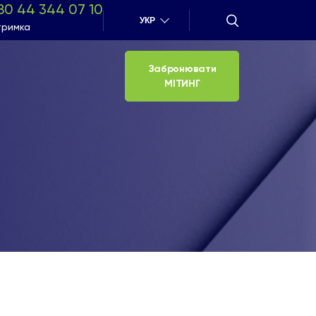
80 44 344 07 10
УКР
тримка
Забронювати
МІТИНГ