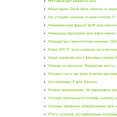
Метавсесвіт навколо нас
Моніторинг Dark Web: плюси та міну
На сторожі спокою стоматологів: ІТ 
Найкорисніші функції VoIP для малог
Найкращі програми для ефективної 
Найкрутіші технологічні новинки CES
Нова iOS 17: яких новинок ми очікуєм
Нове шахрайство з використанням Q
Обман чи загроза! Фішингові листи, 
Ознаки того, що ваш комп’ютер мож
Оптимізація ІТ для бізнесу
Осіннє прибирання: Чи відповідає в
Основи безпечного онлайн шопінгу п
Основні правила кібербезпеки для з
П’ять галузей, які найбільше потреб