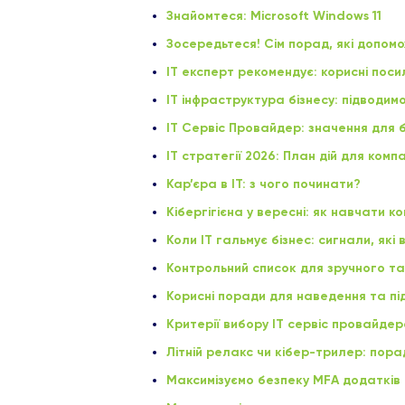
Знайомтеся: Microsoft Windows 11
Зосередьтеся! Сім порад, які допомо
ІТ експерт рекомендує: корисні пос
ІТ інфраструктура бізнесу: підводимо
ІТ Сервіс Провайдер: значення для б
ІТ стратегії 2026: План дій для комп
Кар’єра в ІТ: з чого починати?
Кібергігієна у вересні: як навчати к
Коли IT гальмує бізнес: сигнали, які 
Контрольний список для зручного та
Корисні поради для наведення та під
Критерії вибору ІТ cервіс провайдер
Літній релакс чи кібер-трилер: пора
Максимізуємо безпеку MFA додатків