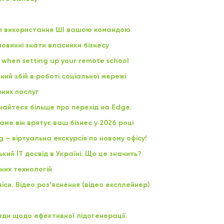
л використання ШІ вашою командою
 повинні знати власники бізнесу
 when setting up your remote school
й збій в роботі соціальної мережі
рних послуг
знайтеся більше про перехід на Edge.
саме він врятує ваш бізнес у 2026 році
 – віртуальна екскурсія по новому офісу!
кий ІТ досвід в Україні. Що це значить?
рних технологій
віси. Відео роз’яснення (відео експлейнер)
ади щодо ефективної лідогенерації.