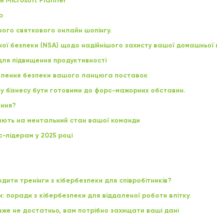
й Microsoft Planner
b
ого святкового онлайн шопінгу.
ьної безпеки (NSA) щодо надійнішого захисту вашої домашньої
для підвищення продуктивності
илення безпеки вашого ланцюга поставок
у бізнесу бути готовими до форс-мажорних обставин.
ання?
ивають на ментальний стан вашої команди
с-лідерам у 2025 році
дити тренінги з кібербезпеки для співробітників?
ки: поради з кібербезпеки для віддаленої роботи влітку
же не достатньо, вам потрібно захищати ваші дані