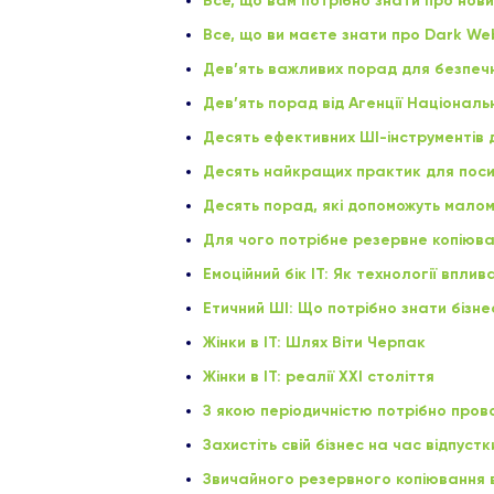
Все, що вам потрібно знати про нови
Все, що ви маєте знати про Dark We
Дев’ять важливих порад для безпечн
Дев’ять порад від Агенції Націонал
Десять ефективних ШI-інструментів 
Десять найкращих практик для пос
Десять порад, які допоможуть малом
Для чого потрібне резервне копіюв
Емоційний бік ІТ: Як технології впл
Етичний ШІ: Що потрібно знати бізне
Жінки в IT: Шлях Віти Черпак
Жінки в ІТ: реалії ХХІ століття
З якою періодичністю потрібно прово
Захистіть свій бізнес на час відпуст
Звичайного резервного копіювання в