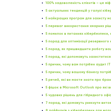
100% задоволеність клієнтів – це міф
5 актуальних тенденцій у галузі кібе
5 найкращих програм для захисту мал
5 переваг використання хмарних ріш
5 помилок в питаннях кібербезпеки, я
5 порад для оптимізації резервного
5 порад, як пришвидшити роботу в
5 порад, які допоможуть захиститися
5 причин, чому вам потрібен аудит І
5 причин, чому вашому бізнесу потріб
5 речей, які ви маєте знати про бр
5 фішок в Microsoft Outlook про які 
5 чудових рішень для гібридного офісу
7 порад, які доможуть уникнути вито
8 лайфхаків з кібербезпеки для мало