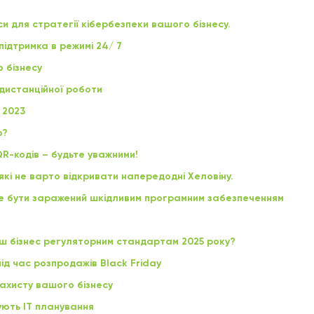
си для стратегії кібербезпеки вашого бізнесу.
підтримка в режимі 24/ 7
о бізнесу
дистанційної роботи
 2023
о?
R-кодів – будьте уважними!
які не варто відкривати напередодні Хеловіну.
е бути заражений шкідливим програмним забезпеченням
аш бізнес регуляторним стандартам 2025 року?
ід час розпродажів Black Friday
ахисту вашого бізнесу
ують ІТ планування