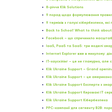
8-річчя Klik Solutions
9 порад щодо формулювання прави
9 термінів з галузі кібербезпеки, які
Back to School! What to think about
Facebook – що спричинило масштабни
IaaS, PaaS та SaaS: три моделі хма
Internet Explorer вже в минулому: ді
IT-хаускіпінг – це не гламурно, але 
Klik Ukraine Support – Grand opening
Klik Ukraine Support – це американсь
Klik Ukraine Support Експерти з хма
Klik Ukraine Support Керовані ІТ сер
Klik Ukraine Support Кібербезпека
PPC-кампанії для сегменту B2B: пор