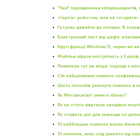
“Тихі” передвісники кіберінцидентів
«Горіти» роботою, але не «згоряти»
Готуємо девайси до поїздки: 8 основ
Електронний лист від шефа: важли
Круті функції Windows 11, через які 
Мобільні віруси наступають у 5 разів
Помилкам тут не місце: поради з на
Сім найцікавіших новинок конференції
Шість способів уникнути помилок в к
Як Метавсесвіт змінить бізнес?
Як не стати жертвою крадіжки кошті
Як ставити цілі для команди за допо
10 найбільших помилок малих бізнес
10 помилок, яких слід уникати під ч