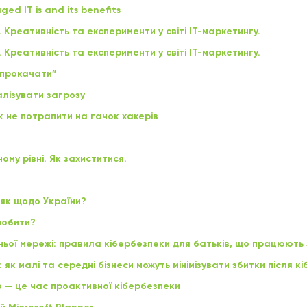
d IT is and its benefits
Креативність та експерименти у світі ІТ-маркетингу.
Креативність та експерименти у світі ІТ-маркетингу.
 “прокачати”
алізувати загрозу
к не потрапити на гачок хакерів
му рівні. Як захиститися.
 як щодо України?
робити?
ої мережі: правила кібербезпеки для батьків, що працюють 
 як малі та середні бізнеси можуть мінімізувати збитки після к
о — це час проактивної кібербезпеки