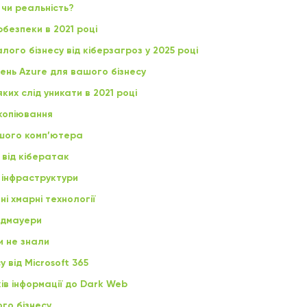
 чи реальність?
рбезпеки в 2021 році
ого бізнесу від кіберзагроз у 2025 році
ень Azure для вашого бізнесу
ких слід уникати в 2021 році
 копіювання
ашого комп’ютера
 від кібератак
Т інфраструктури
ні хмарні технології
андмауери
ви не знали
 від Microsoft 365
ків інформації до Dark Web
го бізнесу