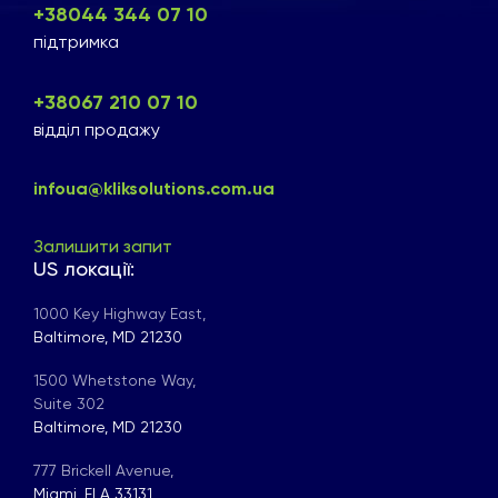
+38044 344 07 10
підтримка
+38067 210 07 10
відділ продажу
infoua@kliksolutions.com.ua
Залишити запит
US локації:
1000 Key Highway East,
Baltimore, MD 21230
1500 Whetstone Way,
Suite 302
Baltimore, MD 21230
777 Brickell Avenue,
Miami, FLA 33131