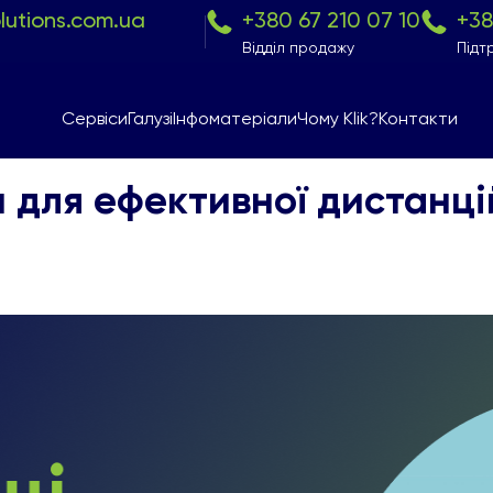
olutions.com.ua
+380 67 210 07 10
+38
Відділ продажу
Підт
Сервіси
Галузі
Інфоматеріали
Чому Klik?
Контакти
 для ефективної дистанці