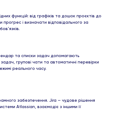
их функцій: від графіків та дошок проєктів до
и прогрес і визначати відповідального за
бов’язків.
алендар та списки задач допомагають
задач, групові чати та автоматичні перевірки
режимі реального часу.
рамного забезпечення. Jira — чудове рішення
теми Atlassian, взаємодіє з іншими її