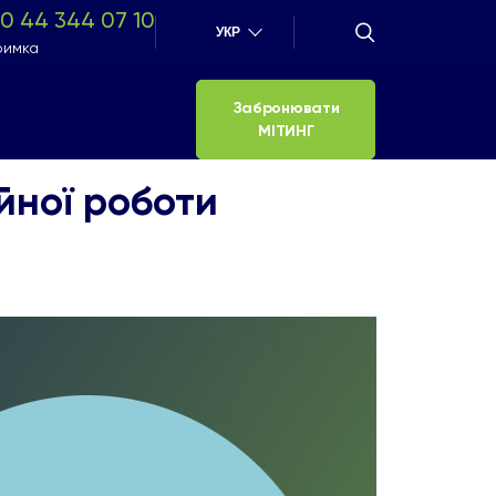
0 44 344 07 10
УКР
римка
Забронювати
МІТИНГ
йної роботи