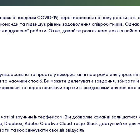
рияла пандемія COVID-19, перетворилася на нову реальність су
 команди та підвищує рівень задоволення співробітників. Однак
ля віддаленої роботи. Отже, давайте розглянемо деякі з найпо
універсальна та проста у використанні програма для управління
та наочний спосіб. Ви можете делегувати завдання, збирати й з
ворюючи та переставляючи картки із завданнями для кожного з
 чаті зі зручним інтерфейсом. Він дозволяє команді залишатися н
e, Dropbox, Adobe Creative Cloud тощо. Slack доступний як для м
ти та координувати свої дії звідусіль.