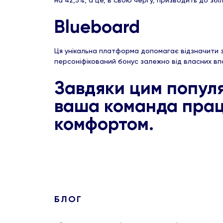
на 42,5%, а це, в свою чергу, призводить до зб
Blueboard
Ця унікальна платформа допомагає відзначити з
персоніфікований бонус залежно від власних впо
Завдяки цим популя
ваша команда прац
комфортом.
БЛОГ