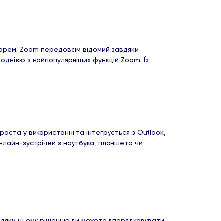
дарем. Zoom передовсім відомий завдяки
однією з найпопулярніших функцій Zoom. Їх
ста у використанні та інтегрується з Outlook,
онлайн-зустрічей з ноутбука, планшета чи
авдяки цьому рішенню ви можете впорядковувати