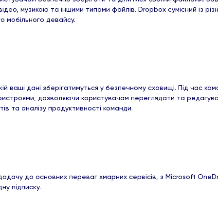
део, музикою та іншими типами файлів. Dropbox сумісний із рі
ого мобільного девайсу.
ій ваші дані зберігатимуться у безпечному сховищі. Під час ко
пристроями, дозволяючи користувачам переглядати та редагуват
ів та аналізу продуктивності команди.
ачу до основних переваг хмарних сервісів, з Microsoft OneDriv
дну підписку.