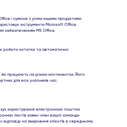
fice і сумісне з усіма іншими продуктами
ористовує інструменти Microsoft Office,
им забезпеченням MS Office.
ляє робити нотатки та автоматично
.
 які працюють на різних континентах. Його
тних для всіх учасників час.
уалізує користування електронною поштою
ронних листів кожен член вашої команди
 відповіді на звернення клієнтів в середньому