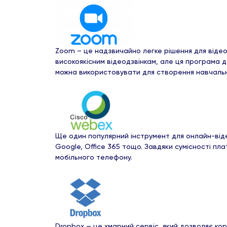
Zoom – це надзвичайно легке рішення для віде
високоякісним відеодзвінкам, але ця програма д
можна використовувати для створення навчальни
Ще один популярний інструмент для онлайн-віде
Google, Office 365 тощо. Завдяки сумісності пл
мобільного телефону.
Dropbox — це хмарний сервіс, який дозволяє ко