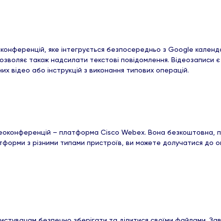
оконференцій, яке інтегрується безпосередньо з Google кален
озволяє також надсилати текстові повідомлення. Відеозаписи є 
х відео або інструкцій з виконання типових операцій.
оконференцій – платформа Cisco Webex. Вона безкоштовна, про
атформи з різними типами пристроїв, ви можете долучатися до 
ристувачам безпечно зберігати та ділитися своїми файлами. З