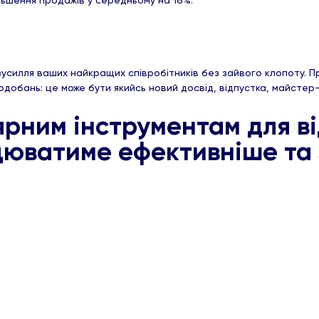
ільшення продажів у середньому на 16%.
усилля ваших найкращих співробітників без зайвого клопоту. П
добань: це може бути якийсь новий досвід, відпустка, майстер
рним інструментам для в
юватиме ефективніше та 