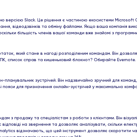
 версією Slack. Це рішення є частиною екосистеми Microsoft Of
ування, відеодзвінків та обміну файлами. Якщо ваша компанія вик
кільки більшість членів вашої команди вже знайомі з програмн
отаток, який стане в нагоді розподіленим командам. Він дозво
й КПК, список справ та кишеньковий блокнот? Обирайте Evernote
н-планувальник зустрічей. Він надзвичайно зручний для команд,
і пояси для призначення онлайн-зустрічей у максимально комфор
ндам з продажу та спеціалістам з роботи з клієнтами. Він віз
відповіді на звернення та дозволяє аналізувати, скільки елект
alytics відзначають, що цей інструмент дозволяє скоротити час