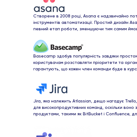
Створене в 2008 році, Asana є надзвичайно пот
інструментів автоматизації. Простий дизайн Asa
певний етап роботи, зменшуючи тим самим ймові
Basecamp здобув популярність завдяки простом
користувачам розставляти пріоритети та органі
гарантують, що кожен член команди буде в курс
Jira, яка належить Atlassian, дещо нагадує Tre
для високопродуктивних команд, оскільки воно з
продуктами, такими як BitBucket і Confluence, 