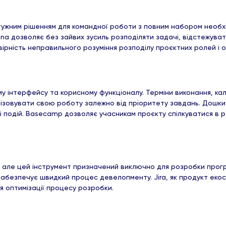
ужним рішенням для командної роботи з повним набором необхідн
na дозволяє без зайвих зусиль розподіляти задачі, відстежуват
рність неправильного розуміння розподілу проєктних ролей і о
у інтерфейсу та корисному функціоналу. Терміни виконання, к
зовувати свою роботу залежно від пріоритету завдань. Дошки 
і подій. Basecamp дозволяє учасникам проєкту спілкуватися в 
llo, але цей інструмент призначений виключно для розробки прог
абезпечує швидкий процес девелопменту. Jira, як продукт екосис
для оптимізації процесу розробки.