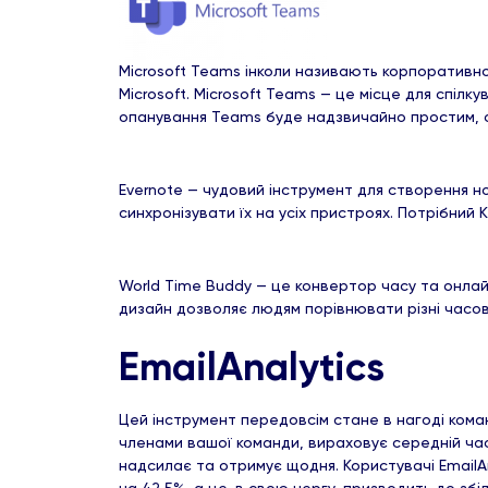
Microsoft Teams інколи називають корпоративною
Microsoft. Microsoft Teams — це місце для спілк
опанування Teams буде надзвичайно простим, ос
Evernote — чудовий інструмент для створення н
синхронізувати їх на усіх пристроях. Потрібни
World Time Buddy — це конвертор часу та онлай
дизайн дозволяє людям порівнювати різні часов
EmailAnalytics
Цей інструмент передовсім стане в нагоді кома
членами вашої команди, вираховує середній час 
надсилає та отримує щодня. Користувачі EmailAn