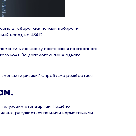
о саме ці кібератаки почали набирати
вній напад на USAID.
 елементи в ланцюжку постачання програмного
кого коня. За допомогою лише одного
на зменшити ризики? Спробуємо розібратися.
ам.
 галузевим стандартам. Подібно
печення, регулюється певними нормативними