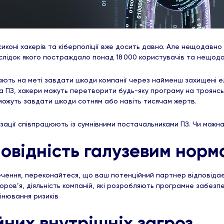
ксиконі хакерів та кіберполіції вже досить давно. Але нещодавн
аслідок якого постраждало понад 18 000 користувачів та нещода
 мають на меті завдати шкоди компанії через найменш захищені
 ПЗ, хакери можуть перетворити будь-яку програму на троянсь
можуть завдати шкоди сотням або навіть тисячам жертв.
нізації співпрацюють із сумнівними постачальниками ПЗ. Чи мож
повідність галузевим норм
ення, переконайтеся, що ваш потенційний партнер відповідає
оров’я, діяльність компаній, які розробляють програмне забез
інювання ризиків
йних внутрішніх загроз.