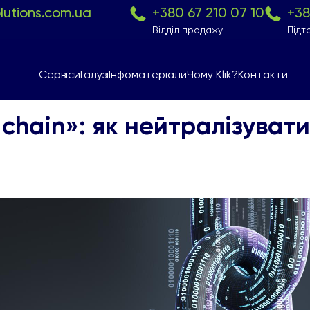
olutions.com.ua
+380 67 210 07 10
+38
Відділ продажу
Підт
Сервіси
Галузі
Інфоматеріали
Чому Klik?
Контакти
chain»: як нейтралізувати