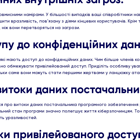
мисними намірами. У більшості випадків ваші співробітники наві
ити вразливість, пов’язану з діями кінцевих користувачів. Крім 
, ніж вони перетворяться на загрози.
пу до конфіденційних да
 які мають доступ до конфіденційних даних. Чим більше членів 
ьно обмежувати привілейований доступ. Приділіть особливу ува
ільки саме вони можуть стати першими жертвами у ланцюжку ата
 витоки даних постачальни
ся про витоки даних постачальника програмного забезпечення
альний стан програми значно полегшує життя кіберзлочинцям. Т
сть уразливостей.
ки привілейованого досту