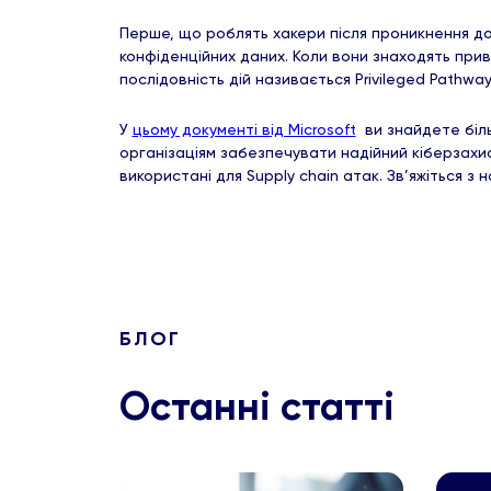
Перше, що роблять хакери після проникнення до
конфіденційних даних. Коли вони знаходять при
послідовність дій називається Privileged Pathwa
У
цьому документі від Microsoft
ви знайдете біль
організаціям забезпечувати надійний кіберзахис
використані для Supply chain атак. Зв’яжіться з н
БЛОГ
Останні статті