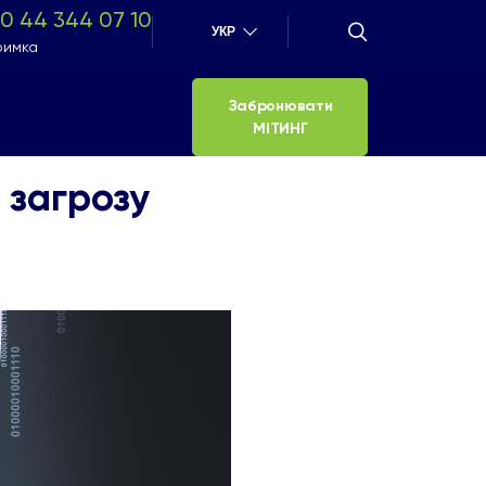
0 44 344 07 10
УКР
римка
Забронювати
МІТИНГ
 загрозу