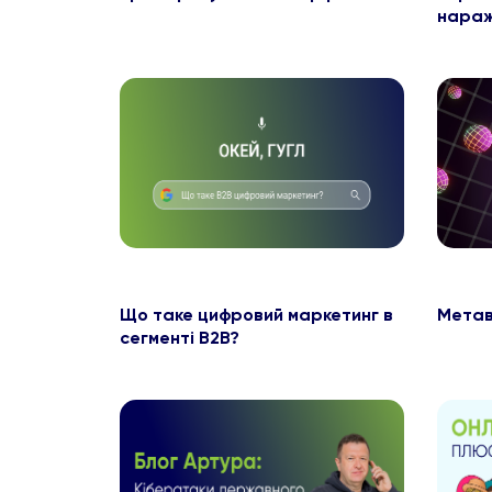
нараж
Що таке цифровий маркетинг в
Метав
сегменті B2B?