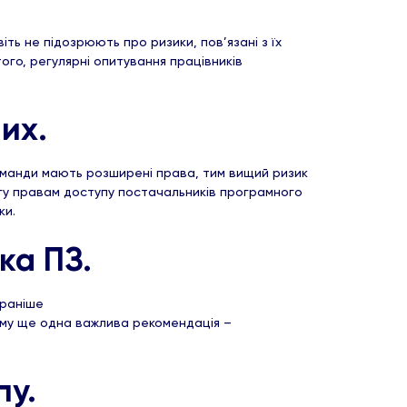
ть не підозрюють про ризики, пов’язані з їх
того, регулярні опитування працівників
них.
команди мають розширені права, тим вищий ризик
гу правам доступу постачальників програмного
ки.
ка ПЗ.
 раніше
ому ще одна важлива рекомендація –
пу.