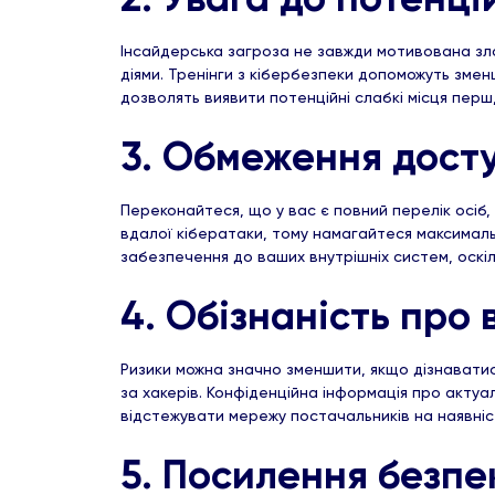
Інсайдерська загроза не завжди мотивована злов
діями. Тренінги з кібербезпеки допоможуть зменш
дозволять виявити потенційні слабкі місця перш
3. Обмеження досту
Переконайтеся, що у вас є повний перелік осіб,
вдалої кібератаки, тому намагайтеся максимал
забезпечення до ваших внутрішніх систем, оск
4. Обізнаність про
Ризики можна значно зменшити, якщо дізнавати
за хакерів. Конфіденційна інформація про акту
відстежувати мережу постачальників на наявні
5. Посилення безпе