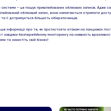
 системи – це пошук привілейованих облікових записів. Адже с
вілейований обліковий запис, вони намагаються отримати доступ
y та її дотримується більшість кіберзлочинців.
ше інформації про те, як протистояти атакам на ланцюжок поста
т завдяки безперебійному моніторингу на наявність вразливосте
ами та захистіть свій бізнес!