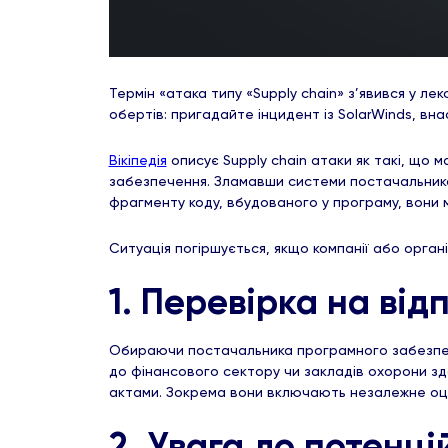
Термін «атака типу «Supply chain» з’явився у ле
обертів: пригадайте інцидент із SolarWinds, вн
Вікіпедія
описує Supply chain атаки як такі, що
забезпечення. Зламавши системи постачальника
фрагменту коду, вбудованого у програму, вони 
Ситуація погіршується, якщо компанії або орга
1. Перевірка на від
Обираючи постачальника програмного забезпеч
до фінансового сектору чи закладів охорони зд
актами. Зокрема вони включають незалежне оц
2. Увага до потенці