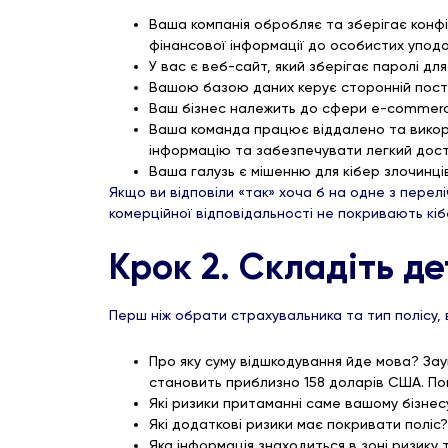
Ваша компанія обробляє та зберігає конфід
фінансової інформації до особистих уподо
У вас є веб-сайт, який зберігає паролі для
Вашою базою даних керує сторонній поста
Bаш бізнес належить до сфери e-commer
Ваша команда працює віддалено та викорис
інформацію та забезпечувати легкий дост
Ваша галузь є мішенню для кібер злочинц
Якщо ви відповіли «так» хоча б на одне з перел
комерційної відповідальності не покривають кіб
Крок 2. Складіть д
Перш ніж обрати страхувальника та тип полісу, 
Про яку суму відшкодування йде мова? Зау
становить приблизно 158 доларів США. Пом
Які ризики притаманні саме вашому бізнес
Які додаткові ризики має покривати поліс
Яка інформація знаходиться в зоні ризику