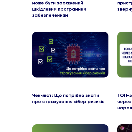
може бути заражений
пристр
шкідливим програмним
зверну
забезпеченням
Чек-ліст: Що потрібно знати
ТОП-5
про страхування кібер ризиків
через 
нараж