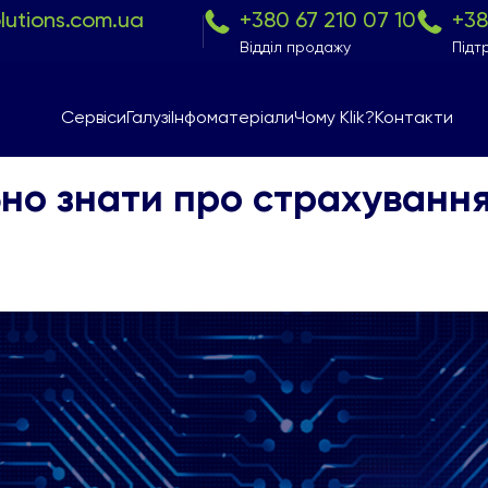
olutions.com.ua
+380 67 210 07 10
+38
Відділ продажу
Підт
Сервіси
Галузі
Інфоматеріали
Чому Klik?
Контакти
бно знати про страхування