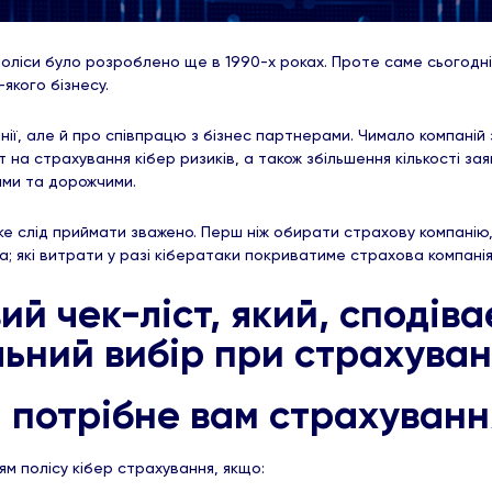
поліси було розроблено ще в 1990-х роках. Проте саме сьогодн
-якого бізнесу.
нії, але й про співпрацю з бізнес партнерами. Чимало компаній
 на страхування кібер ризиків, а також збільшення кількості за
шими та дорожчими.
яке слід приймати зважено. Перш ніж обирати страхову компанію
; які витрати у разі кібератаки покриватиме страхова компані
й чек-ліст, який, сподів
ьний вибір при страхуванн
и потрібне вам страхуванн
м полісу кібер страхування, якщо: