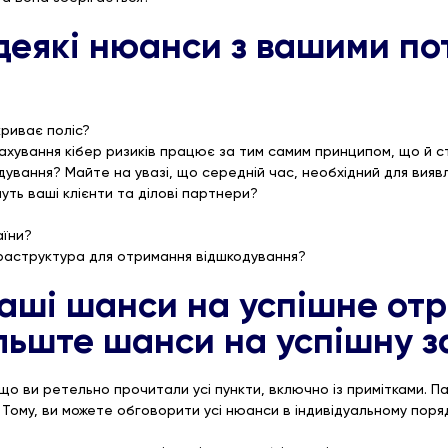
 деякі нюанси з вашими п
окриває поліс?
ахування кібер ризиків працює за тим самим принципом, що й с
ування? Майте на увазі, що середній час, необхідний для вияв
муть ваші клієнти та ділові партнери?
аїни?
фраструктура для отримання відшкодування?
ваші шанси на успішне от
льште шанси на успішну з
о ви ретельно прочитали усі пункти, включно із примітками. Пам
Тому, ви можете обговорити усі нюанси в індивідуальному поря