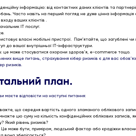
енційну інформацію: від контактних даних клієнтів та партнерів
бань. Часто навіть на перший погляд не дуже цінна інформація
 входу ваших клієнтів .
чальник ІТ послуг.
ce.
товує власні мобільні пристрої. Пам’ятайте, що загублені чи 
уп до вашої внутрішньої ІТ-інфраструктури.
ів: це може стосуватися охорони здоров’я, e-commerce тощо.
ічених вище питань, страхування кібер ризиків є для вас обов’я
ер ризиків.
етальний план.
ви маєте відповісти на наступні питання:
важте, що середня вартість одного зламаного облікового запис
ножте цю суму на кількість конфіденційних облікових записів, я
у? Який рівень ризиків?
? Це може бути, приміром, людський фактор або крадіжки власн
 та вона зберігається?