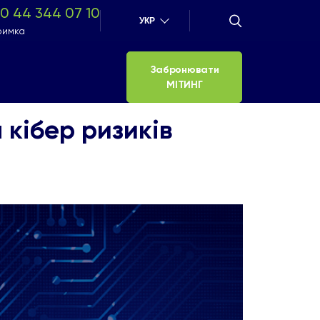
0 44 344 07 10
УКР
римка
Забронювати
МІТИНГ
 кібер ризиків