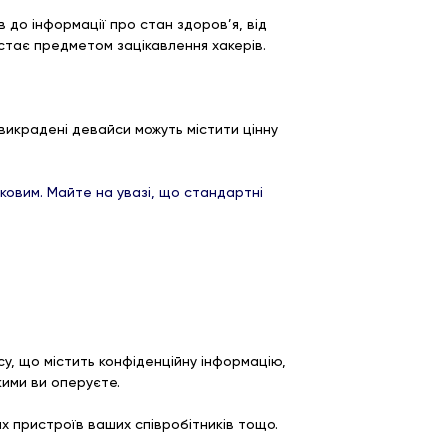
 до інформації про стан здоров’я, від
 стає предметом зацікавлення хакерів.
викрадені девайси можуть містити цінну
зковим. Майте на увазі, що стандартні
у, що містить конфіденційну інформацію,
кими ви оперуєте.
их пристроїв ваших співробітників тощо.