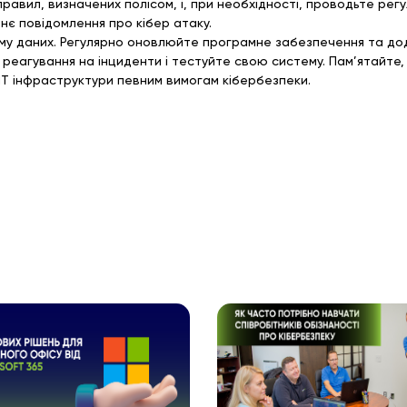
равил, визначених полісом, і, при необхідності, проводьте рег
знє повідомлення про кібер атаку.
аму даних. Регулярно оновлюйте програмне забезпечення та до
и реагування на інциденти і тестуйте свою систему. Пам’ятай
ї ІТ інфраструктури певним вимогам кібербезпеки.