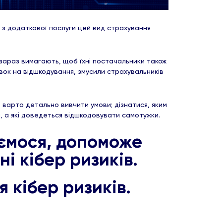
і з додаткової послуги цей вид страхування
 зараз вимагають, щоб їхні постачальники також
явок на відшкодування, змусили страхувальників
, варто детально вивчити умови; дізнатися, яким
я, а які доведеться відшкодовувати самотужки.
аємося, допоможе
і кібер ризиків.
я кібер ризиків.