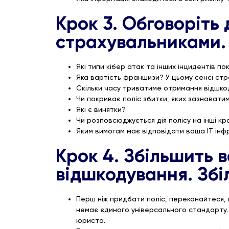
Крок 3. Обговоріть
страхувальниками.
Які типи кібер атак та інших інцидентів п
Яка вартість франшизи? У цьому сенсі стр
Скільки часу триватиме отримання відшкод
Чи покриває поліс збитки, яких зазнавати
Які є винятки?
Чи розповсюджується дія полісу на інші кр
Яким вимогам має відповідати ваша ІТ ін
Крок 4. Збільшить 
відшкодування. Збі
Перш ніж придбати поліс, переконайтеся, щ
немає єдиного універсального стандарту. 
юриста.