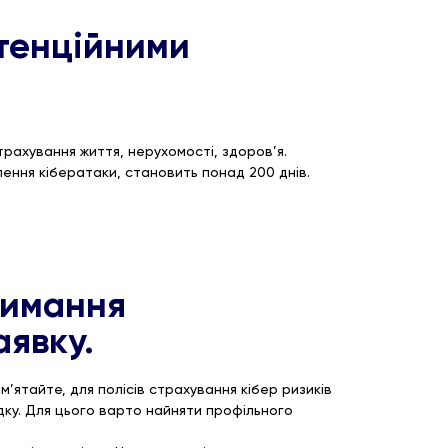
отенційними
трахування життя, нерухомості, здоров’я.
лення кібератаки, становить понад 200 днів.
римання
аявку.
’ятайте, для полісів страхування кібер ризиків
дку. Для цього варто найняти профільного