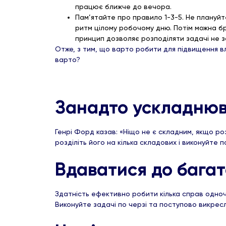
працює ближче до вечора.
Пам’ятайте про правило 1-3-5. Не плануйт
ритм цілому робочому дню. Потім можна бр
принцип дозволяє розподіляти задачі не з
Отже, з тим, що варто робити для підвищення в
варто?
Занадто ускладнюв
Генрі Форд казав: «Ніщо не є складним, якщо ро
розділіть його на кілька складових і виконуйте п
Вдаватися до багат
Здатність ефективно робити кілька справ одноч
Виконуйте задачі по черзі та поступово викресл