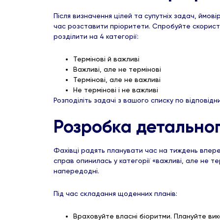
Після визначення цілей та супутніх задач, ймов
час розставити пріоритети. Спробуйте скориста
розділити на 4 категорії:
Термінові й важливі
Важливі, але не термінові
Термінові, але не важливі
Не термінові і не важливі
Розподіліть задачі з вашого списку по відповід
Розробка детальног
Фахівці радять планувати час на тиждень вперед
справ опинилась у категорії «важливі, але не т
напередодні.
Під час складання щоденних планів:
Враховуйте власні біоритми. Плануйте вико