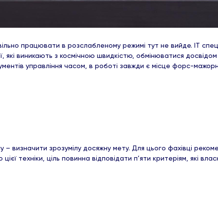
повільно працювати в розслабленому режимі тут не вийде. ІТ спе
ї, які виникають з космічною швидкістю, обмінюватися досвідом
трументів управління часом, в роботі завжди є місце форс-мажо
у – визначити зрозумілу досяжну мету. Для цього фахівці реко
єї техніки, ціль повинна відповідати п’яти критеріям, які власне