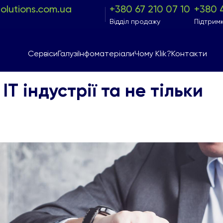
solutions.com.ua
+380 67 210 07 10
+380 
Відділ продажу
Підтрим
Сервіси
Галузі
Інфоматеріали
Чому Klik?
Контакти
Т індустрії та не тільки