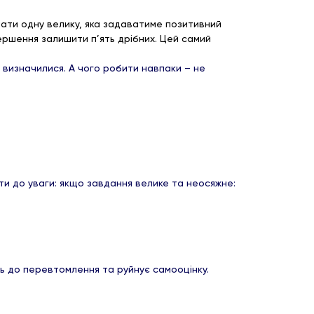
нати одну велику, яка задаватиме позитивний
ершення залишити п’ять дрібних. Цей самий
 визначилися. А чого робити навпаки – не
ти до уваги: якщо завдання велике та неосяжне:
ть до перевтомлення та руйнує самооцінку.