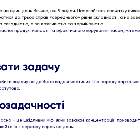
е на один день більше, ніж 9 задач. Намагайтеся спочатку вико
атися до трьох справ «середнього» рівня складності, а на зав
а складністю, а за важливістю та терміновістю.
ласної продуктивності та ефективного керування часом, ми вже
ати задачу
збити задачу на дрібні складові частини». Цю пораду варто взя
оступово.
озадачності
асно – це шкідливий міф, який заважає концентрації, призводи
юйте їх з переліку справ на день.