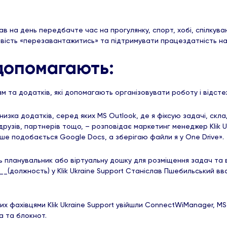
ав на день передбачте час на прогулянку, спорт, хобі, спілкува
вість «перезавантажитись» та підтримувати працездатність на 
 допомагають:
ам та додатків, які допомагають організовувати роботу і відст
изка додатків, серед яких MS Outlook, де я фіксую задачі, скл
друзів, партнерів тощо, – розповідає маркетинг менеджер Klik Uk
ше подобається Google Docs, а зберігаю файли я у One Drive».
ть планувальник або віртуальну дошку для розміщення задач та в
____(должность) у Klik Ukraine Support Станіслав Пшебильський
х фахівцями Klik Ukraine Support увійшли ConnectWiManager, MS 
а та блокнот.