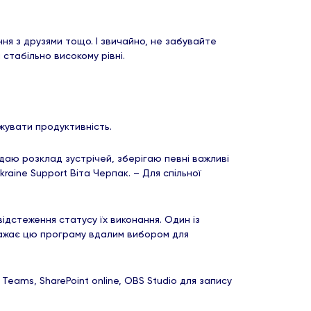
ння з друзями тощо. І звичайно, не забувайте
стабільно високому рівні.
ежувати продуктивність.
адаю розклад зустрічей, зберігаю певні важливі
raine Support Віта Черпак. – Для спільної
ідстеження статусу їх виконання. Один із
 вважає цю програму вдалим вибором для
Teams, SharePoint online, OBS Studio для запису