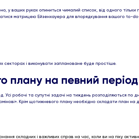
ірно, у ваших руках опиниться чималий список, від одного тільк
тися матрицею Ейзенхауера для впорядкування вашого to-do-list
них секторах і виконувати заплановане буде простіше.
о плану на певний період
. Усі робочі та супутні задачі на тиждень розподіляються по д
ермінові». Крім щотижневого плану необхідно складати план на 
нання складних і важливих справ на час, коли ви на піку активно