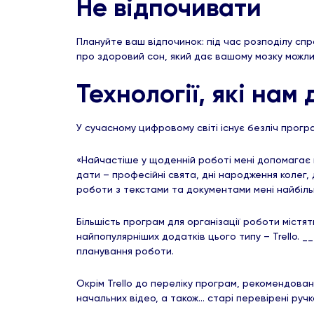
Не відпочивати
Плануйте ваш відпочинок: під час розподілу спр
про здоровий сон, який дає вашому мозку можли
Технології, які нам
У сучасному цифровому світі існує безліч прогр
«Найчастіше у щоденній роботі мені допомагає н
дати – професійні свята, дні народження колег, 
роботи з текстами та документами мені найбіль
Більшість програм для організації роботи містя
найпопулярніших додатків цього типу – Trello. 
планування роботи.
Окрім Trello до переліку програм, рекомендовани
начальних відео, а також… старі перевірені ручк