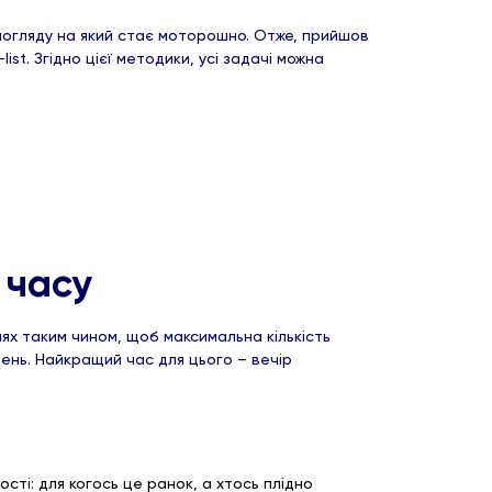
и погляду на який стає моторошно. Отже, прийшов
. Згідно цієї методики, усі задачі можна
 часу
нях таким чином, щоб максимальна кількість
день. Найкращий час для цього – вечір
сті: для когось це ранок, а хтось плідно