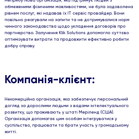
Неприбуткова організація, яка підтримує людей з
обмеженими фізичними можливостями, не була задоволена
рівнем послуг, які надавав їх ІТ сервіс провайдер. Вони
повільно реагували на запити та не дотримувалися норм
чинного законодавства щодо укладення договорів про
партнерство. Залучення Klik Solutions допомогло суттєво
оптимізувати витрати та продовжити ефективно робити
добру справу.
Компанія-клієнт:
Некомерційна організація, яка забезпечує персональний
догляд за дорослими людьми з вадами інтелектуального
розвитку, що проживають у штаті Меріленд (США).
Організація допомагає цим особам інтегруватися у
суспільство, працювати та брати участь у громадському
житті.