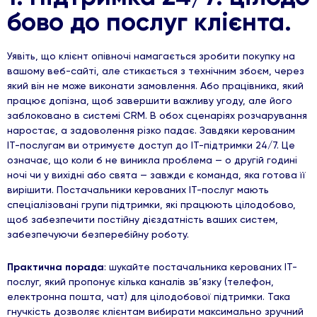
бово до послуг клієнта.
Уявіть, що клієнт опівночі намагається зробити покупку на
вашому веб-сайті, але стикається з технічним збоєм, через
який він не може виконати замовлення. Або працівника, який
працює допізна, щоб завершити важливу угоду, але його
заблоковано в системі CRM. В обох сценаріях розчарування
наростає, а задоволення різко падає. Завдяки керованим
ІТ-послугам ви отримуєте доступ до ІТ-підтримки 24/7. Це
означає, що коли б не виникла проблема — о другій годині
ночі чи у вихідні або свята — завжди є команда, яка готова її
вирішити. Постачальники керованих ІТ-послуг мають
спеціалізовані групи підтримки, які працюють цілодобово,
щоб забезпечити постійну дієздатність ваших систем,
забезпечуючи безперебійну роботу.
Практична порада
: шукайте постачальника керованих ІТ-
послуг, який пропонує кілька каналів зв’язку (телефон,
електронна пошта, чат) для цілодобової підтримки. Така
гнучкість дозволяє клієнтам вибирати максимально зручний