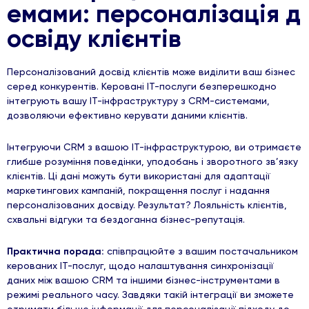
емами: персоналізація д
освіду клієнтів
Персоналізований досвід клієнтів може виділити ваш бізнес
серед конкурентів. Керовані ІТ-послуги безперешкодно
інтегрують вашу ІТ-інфраструктуру з CRM-системами,
дозволяючи ефективно керувати даними клієнтів.
Інтегруючи CRM з вашою ІТ-інфраструктурою, ви отримаєте
глибше розуміння поведінки, уподобань і зворотного зв’язку
клієнтів. Ці дані можуть бути використані для адаптації
маркетингових кампаній, покращення послуг і надання
персоналізованих досвіду. Результат? Лояльність клієнтів,
схвальні відгуки та бездоганна бізнес-репутація.
Практична порада:
співпрацюйте з вашим постачальником
керованих ІТ-послуг, щодо налаштування синхронізації
даних між вашою CRM та іншими бізнес-інструментами в
режимі реального часу. Завдяки такій інтеграції ви зможете
отримати більше інформації для персоналізації підходу до