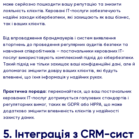
може серйозно пошкодити вашу репутацію та знизити
лояльність клієнтів. Керовані ІТ-послуги забезпечують
надійні заходи кібербезпеки, які захищають як ваш бізнес,
так і ваших клієнтів.
Від впровадження брандмауерів і систем виявлення
вторгнень до проведення регулярних аудитів безпеки та
навчання співробітників — постачальники керованих ІТ-
послуг використовують комплексний підхід до кібербезпеки.
Такий підхід не тільки захищає ваші конфіденційні дані, але й
допомагає зміцнити довіру ваших клієнтів, які будуть
впевнені, що їхня інформація у надійних руках.
Практична порада:
переконайтеся, що ваш постачальник
керованих ІТ-послуг дотримується галузевих стандартів і
регуляторних вимог, таких як GDPR або HIPPA, що може
додатково зміцнити впевненість клієнтів у надійності
захисту даних.
5. Інтеграція з CRM-сист