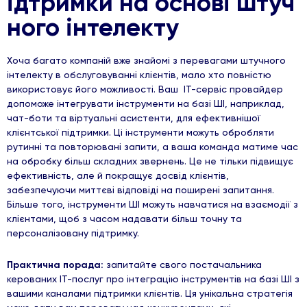
ідтримки на основі штуч
ного інтелекту
Хоча багато компаній вже знайомі з перевагами штучного
інтелекту в обслуговуванні клієнтів, мало хто повністю
використовує його можливості. Ваш ІТ-сервіс провайдер
допоможе інтегрувати інструменти на базі ШІ, наприклад,
чат-боти та віртуальні асистенти, для ефективнішої
клієнтської підтримки. Ці інструменти можуть обробляти
рутинні та повторювані запити, а ваша команда матиме час
на обробку більш складних звернень. Це не тільки підвищує
ефективність, але й покращує досвід клієнтів,
забезпечуючи миттєві відповіді на поширені запитання.
Більше того, інструменти ШІ можуть навчатися на взаємодії з
клієнтами, щоб з часом надавати більш точну та
персоналізовану підтримку.
Практична порада:
запитайте свого постачальника
керованих ІТ-послуг про інтеграцію інструментів на базі ШІ з
вашими каналами підтримки клієнтів. Ця унікальна стратегія