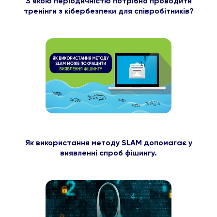
З якою періодичністю потрібно проводити
тренінги з кібербезпеки для співробітників?
Як використання методу SLAM допомагає у
виявленні спроб фішингу.