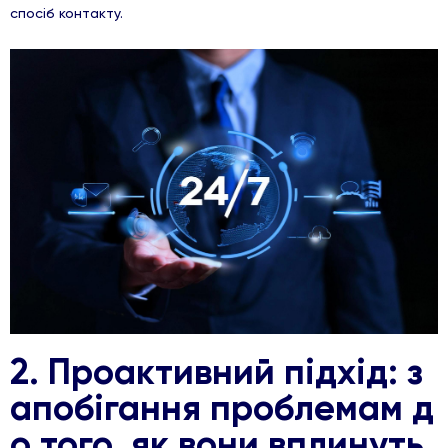
спосіб контакту.
2. Проактивний підхід
: з
апобігання проблемам д
о того, як вони вплинуть