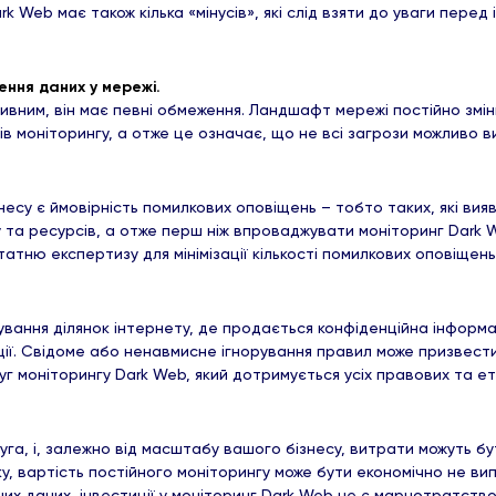
 Web має також кілька «мінусів», які слід взяти до уваги перед
ення даних у мережі.
ним, він має певні обмеження. Ландшафт мережі постійно змінює
ів моніторингу, а отже це означає, що не всі загрози можливо 
знесу є ймовірність помилкових оповіщень – тобто таких, які ви
у та ресурсів, а отже перш ніж впроваджувати моніторинг Dark
атню експертизу для мінімізації кількості помилкових оповіщен
вання ділянок інтернету, де продається конфіденційна інформа
ії. Свідоме або ненавмисне ігнорування правил може призвести
г моніторингу Dark Web, який дотримується усіх правових та е
га, і, залежно від масштабу вашого бізнесу, витрати можуть бу
, вартість постійного моніторингу може бути економічно не вип
х даних, інвестиції у моніторинг Dark Web не є марнотратств