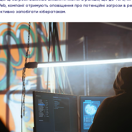
eb, компанії отримують оповіщення про потенційні загрози в ре
ективно запобігати кібератакам.