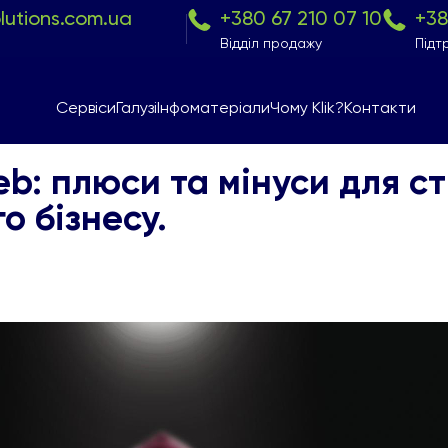
olutions.com.ua
+380 67 210 07 10
+38
Відділ продажу
Підт
Сервіси
Галузі
Інфоматеріали
Чому Klik?
Контакти
b: плюси та мінуси для ст
о бізнесу.