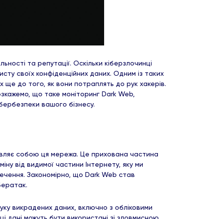
льності та репутації. Оскільки кіберзлочинці
сту своїх конфіденційних даних. Одним із таких
х ще до того, як вони потраплять до рук хакерів.
озкажемо, що таке моніторинг Dark Web,
кібербезпеки вашого бізнесу.
уявляє собою ця мережа. Це прихована частина
міну від видимої частини Інтернету, яку ми
ечення. Закономірно, що Dark Web став
ібератак.
уку викрадених даних, включно з обліковими
ці дані можуть бути використані зі зловмисною