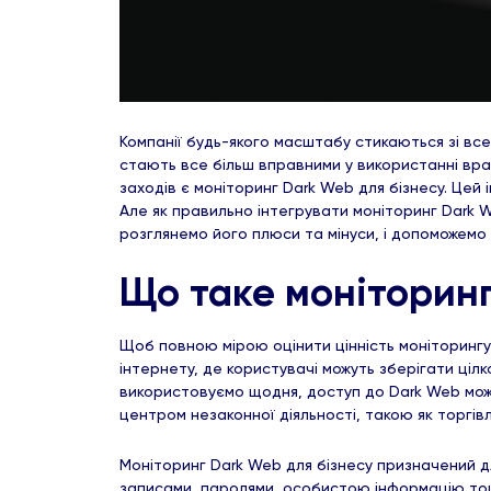
Компанії будь-якого масштабу стикаються зі все 
стають все більш вправними у використанні враз
заходів є моніторинг Dark Web для бізнесу. Цей 
Але як правильно інтегрувати моніторинг Dark W
розглянемо його плюси та мінуси, і допоможемо
Що таке моніторин
Щоб повною мірою оцінити цінність моніторингу
інтернету, де користувачі можуть зберігати цілк
використовуємо щодня, доступ до Dark Web мож
центром незаконної діяльності, такою як торгі
Моніторинг Dark Web для бізнесу призначений д
записами, паролями, особистою інформацію тощо.