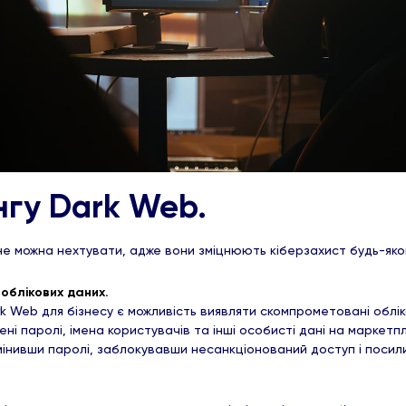
нгу Dark Web.
 не можна нехтувати, адже вони зміцнюють кіберзахист будь-яко
облікових даних.
 Web для бізнесу є можливість виявляти скомпрометовані обліко
і паролі, імена користувачів та інші особисті дані на маркетп
замінивши паролі, заблокувавши несанкціонований доступ і поси