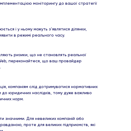
 імплементацією моніторингу до вашої стратегії
ться і у ньому можуть з’являтися ділянки,
виявити в режимі реального часу.
являють ризики, що не становлять реальної
 Web, переконайтеся, що ваш провайдер
ь.
ція, компаніям слід дотримуватися нормативних
 до юридичних наслідків, тому дуже важливо
тичних норм.
ти значними. Для невеликих компаній або
равданою, проте для великих підприємств, які
ом.