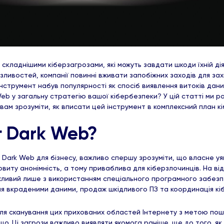
складнішими кіберзагрозами, які можуть завдати шкоди їхній дія
ливостей, компанії повинні вживати запобіжних заходів для захи
інструмент набув популярності як спосіб виявлення витоків дани
eb у загальну стратегію вашої кібербезпеки? У цій статті ми р
 вам зрозуміти, як вписати цей інструмент в комплексний план 
г Dark Web?
 Dark Web для бізнесу, важливо спершу зрозуміти, що власне 
овиту анонімність, а тому приваблива для кіберзлочинців. На від
ливий лише з використанням спеціального програмного забезп
вля вкраденими даними, продаж шкідливого ПЗ та координація к
ля сканування цих прихованих областей Інтернету з метою пош
 Ці загрози важливо виявляти якомога раніше, ще до того, як 