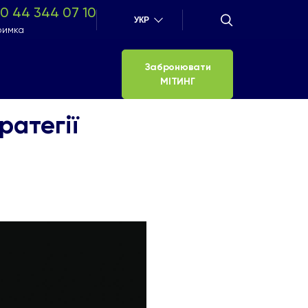
0 44 344 07 10
УКР
римка
Забронювати
МІТИНГ
ратегії