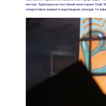
метою. Здійснюючи постійний моніторинг Dark W
оперативно вживати відповідних заходів та еф