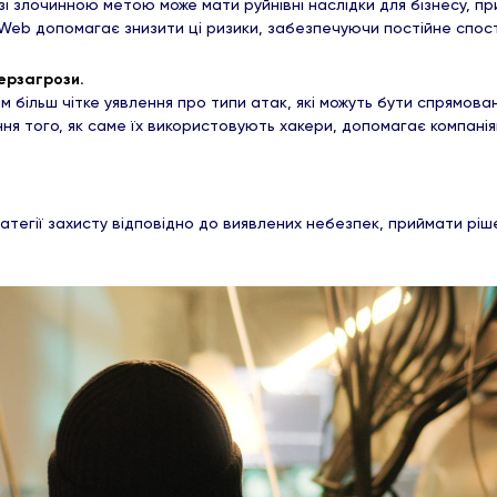
і злочинною метою може мати руйнівні наслідки для бізнесу, п
k Web допомагає знизити ці ризики, забезпечуючи постійне спо
берзагрози.
 більш чітке уявлення про типи атак, які можуть бути спрямовані
ння того, як саме їх використовують хакери, допомагає компані
тегії захисту відповідно до виявлених небезпек, приймати ріш