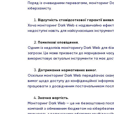
Поряд із очевидними перевагами, моніторинг Dark
кіберзахисту.
Відсутність стовідсоткової гарантії виявл
Хоча моніторинг Dark Web є надзвичайно ефектив
недоступні навіть для найсучасніших інструмент
Помилкові оповіщення.
Одним із недоліків моніторингу Dark Web для бі
загрози. Це може призвести до марнування час
використовує актуальні інструменти та має дост
Дотримання нормативних вимог.
Оскільки моніторинг Dark Web передбачає скану
вимог щодо доступу до конфіденційної інформац
працювати з досвідченим постачальником послу
Значна вартість.
Моніторинг Dark Web — це не безкоштовна послу
компаній з обмеженим бюджетом на кібербезпеку
працюють з величезними обсягами конфіденційни