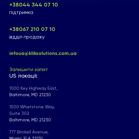
+38044 344 07 10
підтримка
+38067 210 07 10
відділ продажу
infoua@kliksolutions.com.ua
Залишити запит
US локації:
1000 Key Highway East,
Baltimore, MD 21230
1500 Whetstone Way,
Suite 302
Baltimore, MD 21230
777 Brickell Avenue,
Miami, FLA 33131