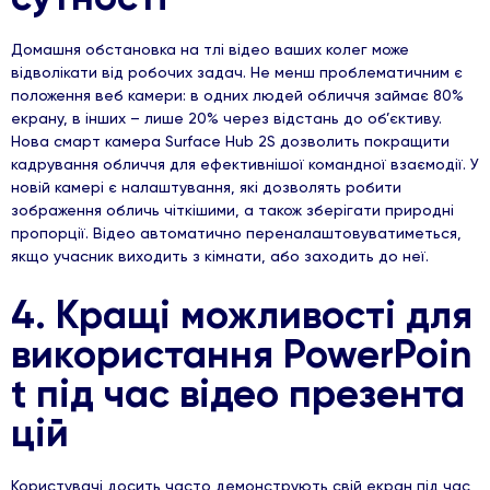
Домашня обстановка на тлі відео ваших колег може
відволікати від робочих задач. Не менш проблематичним є
положення веб камери: в одних людей обличчя займає 80%
екрану, в інших – лише 20% через відстань до об’єктиву.
Нова смарт камера Surface Hub 2S дозволить покращити
кадрування обличчя для ефективнішої командної взаємодії. У
новій камері є налаштування, які дозволять робити
зображення обличь чіткішими, а також зберігати природні
пропорції. Відео автоматично переналаштовуватиметься,
якщо учасник виходить з кімнати, або заходить до неї.
4. Кращі можливості для
використання PowerPoin
t під час відео презента
цій
Користувачі досить часто демонструють свій екран під час