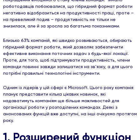
роботодавців побоювалися, що гібридний формат роботи
негативно відобразиться на продуктивності праці, проте –
на превеликий подив – продуктивність не тільки не
знизилася, але й за зросла за багатьма показниками.
Близько 63% компаній, які швидко розвиваються, обирають
гібридний формат роботи, який дозволяє забезпечити
ефективне виконання поточних задач з будь-якої локації.
Проте, для того, щоб підтримувати продуктивність, члени
команди повинні завжди залишатися на зв’язку, а для цього
потрібні правильні технологічні інструменти.
Одним із лідерів у цій сфері є Microsoft. Цього року компанія
планує представити кілька цікавих новинок, які
надаватимуть компаніям ще більше можливостей для
організації роботи у розподілених командах. Деякі з
анонсованих функцій вже доступні, на інші очікуємо протягом
року.
1. Розширений функціон