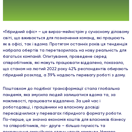
«Гібридний офіс» – це вираз-мейнстрім у сучасному діловому
світі, що вживається для позначення команд, які працюють
як в офісі, так і вдома. Протягом останніх років ця тенденція
набрала обертів та перетворилась на нову реальність для
багатьох компаній. Опитування, проведене серед
співробітників, які можуть працювати віддалено, показало,
що станом на лютий 2022 року 42% респондентів обирають
гібридний розклад, а 39% надають перевагу роботі з дому.
Поштовхом до подібної трансформації стала глобальна
пандемія, яка змусила людей залишатися вдома та, за
можливості, працювати віддалено. За цей час і
роботодавці, і працівники на власному досвіді
пересвідчилися у перевагах гібридного формату роботи.
По-перше, це значна економія коштів для власників бізнесу
та співробітників, по- друге – більша гнучкість та
покращення емоційного стану членів команди. Чимало