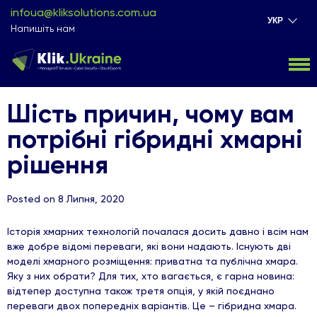
infoua@kliksolutions.com.ua
УКР
Напишіть нам
Шість причин, чому вам
потрібні гібридні хмарні
рішення
Posted on 8 Липня, 2020
Історія хмарних технологій почалася досить давно і всім нам
вже добре відомі переваги, які вони надають. Існують дві
моделі хмарного розміщення: приватна та публічна хмара.
Яку з них обрати? Для тих, хто вагається, є гарна новина:
відтепер доступна також третя опція, у якій поєднано
переваги двох попередніх варіантів. Це – гібридна хмара.