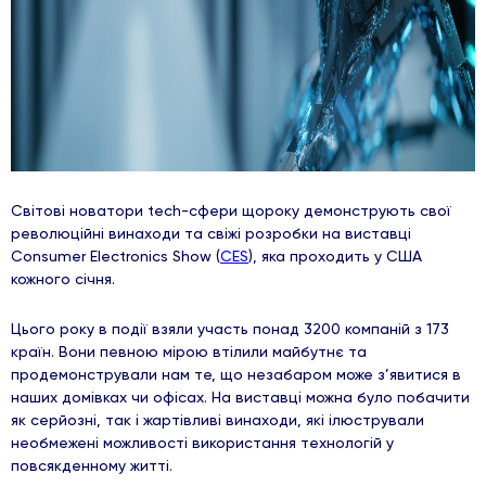
Світові новатори tech-сфери щороку демонструють свої
революційні винаходи та свіжі розробки на виставці
Consumer Electronics Show (
CES
), яка проходить у США
кожного січня.
Цього року в події взяли участь понад 3200 компаній з 173
країн. Вони певною мірою втілили майбутнє та
продемонстрували нам те, що незабаром може з’явитися в
наших домівках чи офісах. На виставці можна було побачити
як серйозні, так і жартівливі винаходи, які ілюстрували
необмежені можливості використання технологій у
повсякденному житті.