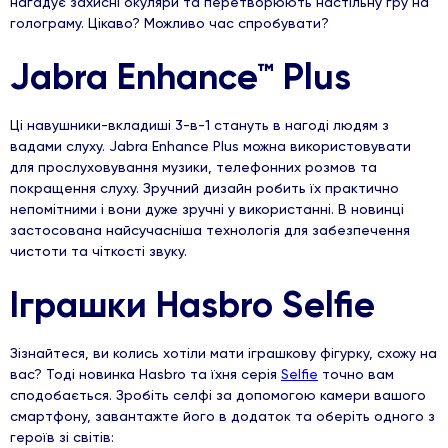
нагадує захисні окуляри та перетворюють настільну гру на
голограму. Цікаво? Можливо час спробувати?
Jabra Enhance™ Plus
Ці навушники-вкладиші 3-в-1 стануть в нагоді людям з
вадами слуху. Jabra Enhance Plus можна використовувати
для прослуховування музики, телефонних розмов та
покращення слуху. Зручний дизайн робить їх практично
непомітними і вони дуже зручні у використанні. В новинці
застосована найсучасніша технологія для забезпечення
чистоти та чіткості звуку.
Іграшки Hasbro Selfie
Зізнайтеся, ви колись хотіли мати іграшкову фігурку, схожу на
вас? Тоді новинка Hasbro та їхня серія
Selfie
точно вам
сподобається. Зробіть селфі за допомогою камери вашого
смартфону, завантажте його в додаток та оберіть одного з
героїв зі світів: