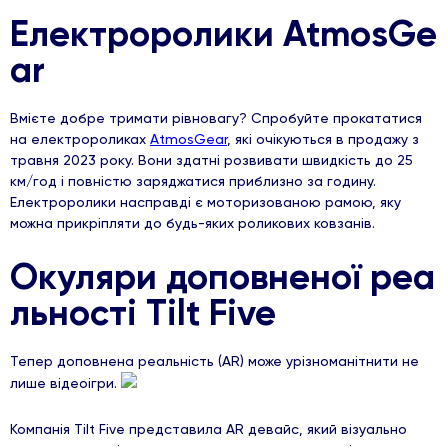
Електроролики AtmosGe
ar
Вмієте добре тримати рівновагу? Спробуйте прокататися
на електророликах
AtmosGear
, які очікуються в продажу з
травня 2023 року. Вони здатні розвивати швидкість до 25
км/год і повністю заряджатися приблизно за годину.
Електроролики насправді є моторизованою рамою, яку
можна прикріпляти до будь-яких роликових ковзанів.
Окуляри доповненої реа
льності Tilt Five
Тепер доповнена реальність (AR) може урізноманітнити не
лише відеоігри.
Компанія Tilt Five представила AR девайс, який візуально