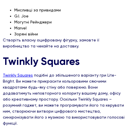
Мисливці за привидами
G.I. Joe
Могутні Рейнджери
Marvel
Зоряні війни
Створіть власну оцифровану фігурку, замовте її
виробництво та чекайте на доставку.
Twinkly Squares
Twinkly Squares
подібні до збільшеного варіанту гри Lite-
Bright. Ви можете прикрасити кольоровими сяючими
квадратами будь-яку стіну або поверхню. Вони
додаватимуть неповторного колориту вашому дому, офісу
або креативному простору. Оскільки Twinkly Squares –
розумний гаджет, ви можете програмувати його та керувати
ним, створюючи витвори цифрового мистецтва,
синхронізувати його з музикою та використовувати голосові
функції.