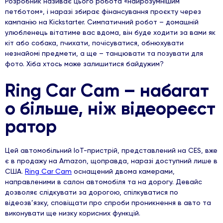
Розробник називає цього робота «найрозумнішим
петботом», і наразі збирає фінансування проєкту через
кампанію на Kickstarter. Симпатичний робот – домашній
улюбленець вітатиме вас вдома, він буде ходити за вами як
кіт або собака, пчихати, почісуватися, обнюхувати
незнайомі предмети, а ще – танцювати та позувати для
фото. Хіба хтось може залишитися байдужим?
Ring Car Cam – набагат
о більше, ніж відеореєст
ратор
Цей автомобільний IoT-пристрій, представлений на CES, вже
є в продажу на Amazon, щоправда, наразі доступний лише в
США.
Ring Car Cam
оснащений двома камерами,
направленими в салон автомобіля та на дорогу. Девайс
дозволяє слідкувати за дорогою, спілкуватися по
відеозв’язку, сповіщати про спроби проникнення в авто та
виконувати ще низку корисних функцій.