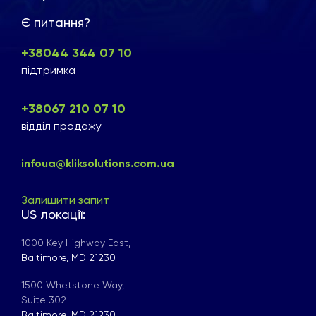
Є питання?
+38044 344 07 10
підтримка
+38067 210 07 10
відділ продажу
infoua@kliksolutions.com.ua
Залишити запит
US локації:
1000 Key Highway East,
Baltimore, MD 21230
1500 Whetstone Way,
Suite 302
Baltimore, MD 21230