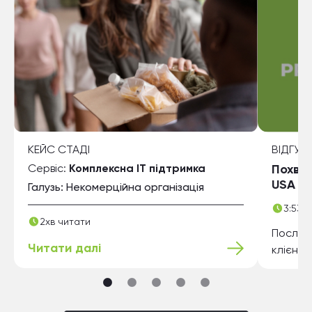
КЕЙС СТАДI
ВІДГУК
Сервіс:
Комплексна ІТ підтримка
Похвал
USA
Галузь: Некомерційна організація
3:53х
2хв читати
Послуха
Читати далі
клієнти