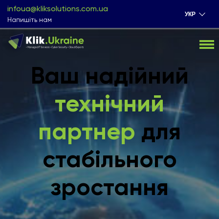
infoua@kliksolutions.com.ua
УКР
Напишіть нам
Ваш надійний
технічний
партнер
для
стабільного
зростання