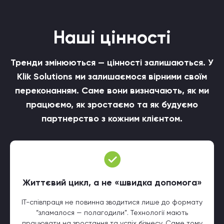
Наші цінності
Тренди змінюються — цінності залишаються. У
Klik Solutions ми залишаємося вірними своїм
переконанням. Саме вони визначають, як ми
працюємо, як зростаємо та як будуємо
партнерство з кожним клієнтом.
Життєвий цикл, а не «швидка допомога»
ІТ-співпраця не повинна зводитися лише до формату
“зламалося — полагодили”. Технології мають
працювати на зростання та успіх бізнесу. Саме тому