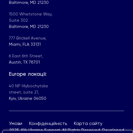
Baltimore, MD 21230
1500 Whetstone Way,
Suite 302
Baltimore, MD 21230
777 Brickell Avenue,
Miami, FLA 33131
6 East 6th Street,
Austin, TX 78701
Europe локації:
40 NP Hlybochytska
street, suite 21,
Kyiv, Ukraine 04050
Умови
Конфіденційність
Карта сайту
2025. Klik Ukraine Support. All Rights Reserved. Developed