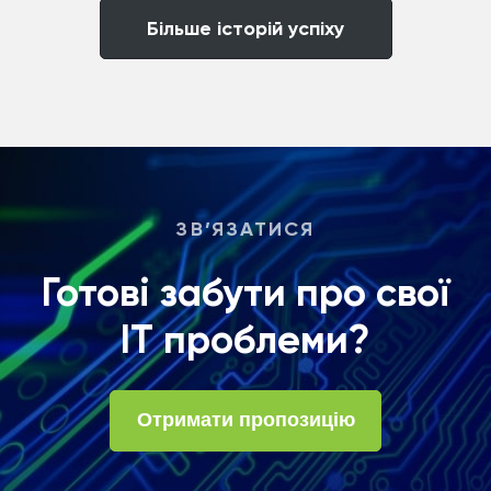
Бiльше iсторiй успiху
ЗВ’ЯЗАТИСЯ
Готові забути про свої
ІТ проблеми?
Отримати пропозицію