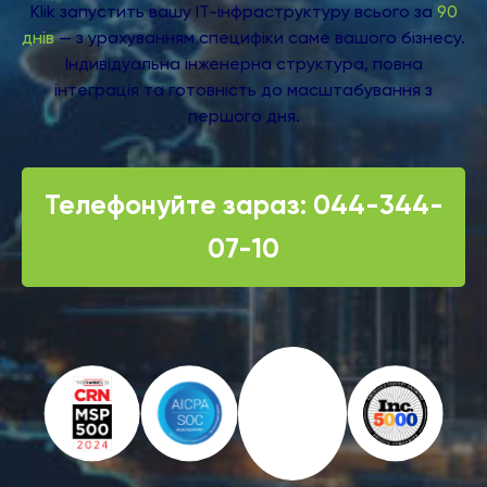
Klik запустить вашу ІТ-інфраструктуру всього за
90
днів
— з урахуванням специфіки саме вашого бізнесу.
Індивідуальна інженерна структура, повна
інтеграція та готовність до масштабування з
першого дня.
Телефонуйте зараз: 044-344-
07-10