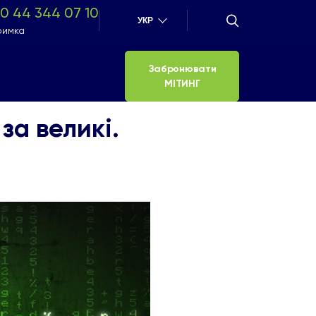
0 44 344 07 10
УКР
римка
Забронювати
МІТИНГ
за великі.