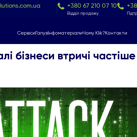
olutions.com.ua
+380 67 210 07 10
+38
Відділ продажу
Підт
Сервіси
Галузі
Інфоматеріали
Чому Klik?
Контакти
і бізнеси втричі частіше 