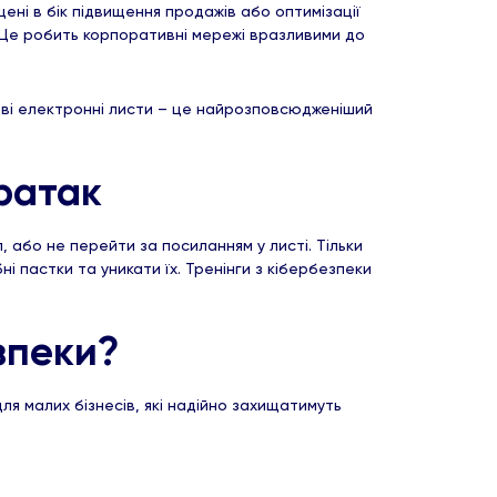
ені в бік підвищення продажів або оптимізації
. Це робить корпоративні мережі вразливими до
гові електронні листи – це найрозповсюдженіший
ратак
 або не перейти за посиланням у листі. Тільки
і пастки та уникати їх. Тренінги з кібербезпеки
езпеки?
ля малих бізнесів, які надійно захищатимуть