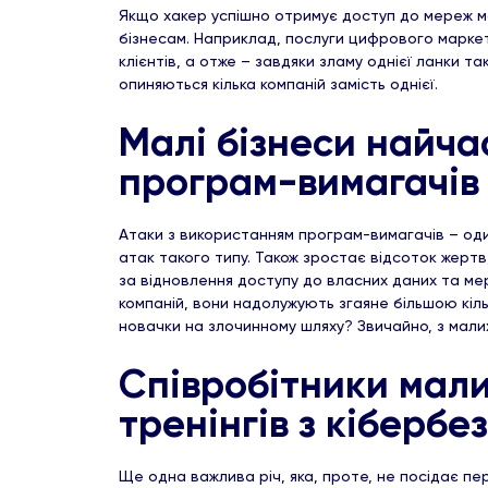
Якщо хакер успішно отримує доступ до мереж ма
бізнесам. Наприклад, послуги цифрового маркети
клієнтів, а отже – завдяки зламу однієї ланки т
опиняються кілька компаній замість однієї.
Малі бізнеси найча
програм-вимагачів
Атаки з використанням програм-вимагачів – оди
атак такого типу. Також зростає відсоток жертв
за відновлення доступу до власних даних та мер
компаній, вони надолужують згаяне більшою кіль
новачки на злочинному шляху? Звичайно, з малих
Співробітники мали
тренінгів з кібербе
Ще одна важлива річ, яка, проте, не посідає пер