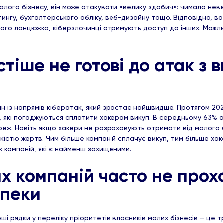
лого бізнесу, він може атакувати «велику здобич»: чимало нев
нгу, бухгалтерського обліку, веб-дизайну тощо. Відповідно, во
акого ланцюжка, кіберзлочинці отримують доступ до інших. Можли
стіше не готові до атак з
н із напрямів кібератак, який зростає найшвидше. Протягом 20
, які погоджуються сплатити хакерам викуп. В середньому 63% 
еж. Навіть якщо хакери не розраховують отримати від малого бі
кістю жертв. Чим більше компаній сплачує викуп, тим більше ха
 компаній, які є найменш захищеними.
х компаній часто не прох
зпеки
ші рядки у переліку пріоритетів власників малих бізнесів – це т