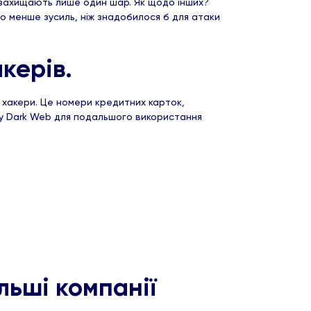
и захищають лише один шар. Як щодо інших?
о менше зусиль, ніж знадобилося б для атаки
керів.
 хакери. Це номери кредитних карток,
и у Dark Web для подальшого використання
льші компанії