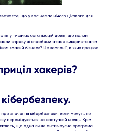
вважаєте, що у вас немає нічого цікавого для
истів у тисячах організацій довів, що малим
 мали справу зі спробами атак з використанням
міном «малий бізнес»? Це компанії, в яких працює
приціл хакерів?
 кібербезпеку.
о про значення кібербезпеки, вони можуть не
еку переміщуються на наступний місяць. Крім
вважають, що одна лише антивірусна програма