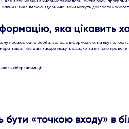
ї. Але з поширенням хмарних технологій, антивірусні програм
 малий бізнес легкою здобиччю: вони можуть докласти набагат
.
формацію, яка цікавить ха
 якому працює одна особа, володіє інформацією, на яку полюють
номери тощо. Такі дані хакери можуть швидко та вигідно продат
олюють кіберзлочинці:
 бути «точкою входу» в бі