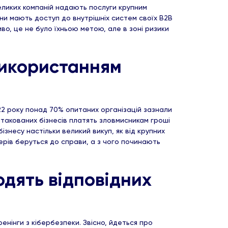
еликих компаній надають послуги крупним
ни мають доступ до внутрішніх систем своїх B2B
во, це не було їхньою метою, але в зоні ризики
 використанням
22 року понад 70% опитаних організацій зазнали
атакованих бізнесів платять зловмисникам гроші
знесу настільки великий викуп, як від крупних
керів беруться до справи, а з чого починають
одять відповідних
ренінги з кібербезпеки. Звісно, йдеться про