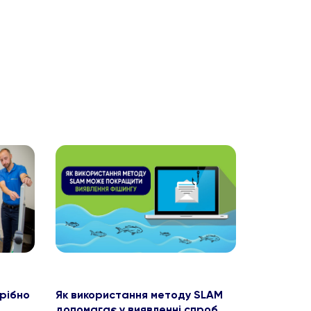
рібно
Як використання методу SLAM
допомагає у виявленні спроб