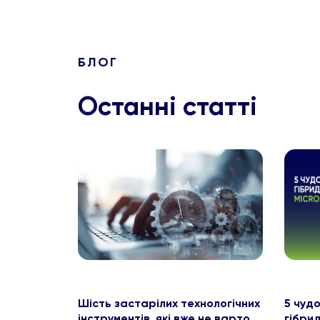
БЛОГ
Останні статті
Шість застарілих технологічних
5 чуд
інструментів, які вже не варто
гібрид