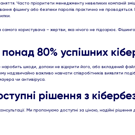
заняття. Часто пріоритети менеджменту невеликих компаній зміщ
знавання фішингу або безпеки паролів практично не проводяться
илки.
а самого користувача – жертви, яка нічого не підозрює. Фішин
 понад 80% успішних кібе
е наробить шкоди, допоки не відкрити його, або вкладений файл,
ому надзвичайно важливо навчати співробітників виявляти подібн
мауера чи антивіруса.
доступні рішення з кіберб
нсультації. Ми пропонуємо доступні за ціною, надійні рішення д