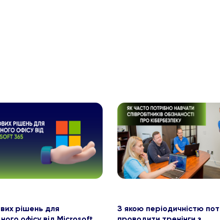
ових рішень для
З якою періодичністю пот
ного офісу від Microsoft
проводити тренінги з