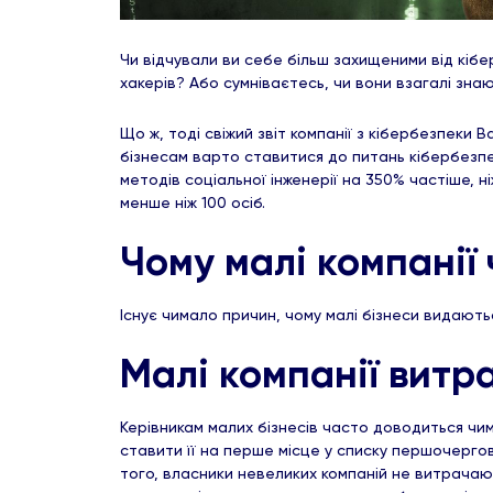
Чи відчували ви себе більш захищеними від кібе
хакерів? Або сумніваєтесь, чи вони взагалі знаю
Що ж, тоді свіжий звіт компанії з кібербезпеки 
бізнесам варто ставитися до питань кібербезпе
методів соціальної інженерії на 350% частіше, ні
менше ніж 100 осіб.
Чому малі компанії
Існує чимало причин, чому малі бізнеси видают
Малі компанії витр
Керівникам малих бізнесів часто доводиться чим
ставити її на перше місце у списку першочергов
того, власники невеликих компаній не витрачаю