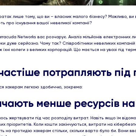
ратак лише тому, що ви – власник малого бізнесу? Можливо, ви 
ть про існування вашої невеликої компанії?
Barracuda Networks вас розчарує. Аналіз мільйонів електронних л
ки дуже серйозно. Чому так? Співробітники невеликих компаній
ж їхні колеги з великих корпорацій. Що мається на увазі під тер
 частіше потрапляють під 
ься хакерам легкою здобиччю, зокрема:
ачають менше ресурсів на
ось жертвувати під час розподілу витрат. Навіть якщо їм відом
их пріоритетів. Коли кошти закінчуються, витрати на кібербезп
ть на протидію хакерам стільки, скільки варто було би. Вони 