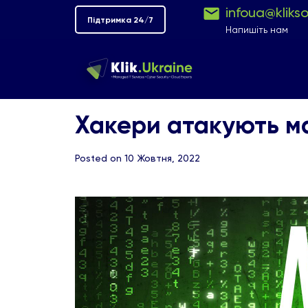
infoua@kliks
Підтримка 24/7
Напишіть нам
Хакери атакують мал
Posted on 10 Жовтня, 2022