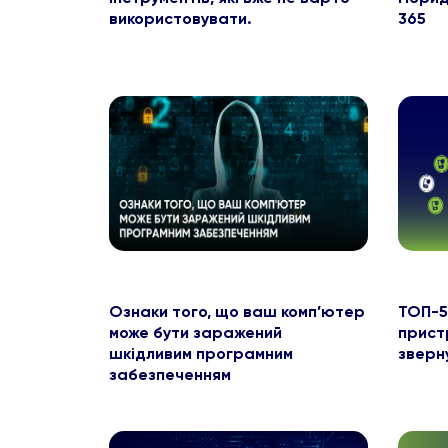
використовувати.
365
Ознаки того, що ваш комп’ютер
ТОП-5
може бути заражений
пристр
шкідливим програмним
зверну
забезпеченням