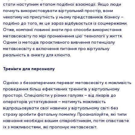
стати наступним етапом подібної взаємодії. Якщо люди
почнуть використовувати віртуальний простір, вони
чекатиму на присутність у ньому представників бізнесу –
подібно до того, як це зараз відбувається із соцмережами.
Отже, компанії повинні знати про способи використання
метавсесвіту по мірі проникнення цієї технології у життя.
Одним із методів проактивного вивчення потенціалу
метавсесвіту є включення питання про віртуальну
реальність в анкету для клієнта.
Тренінги для персоналу
Однією з беззаперечних переваг метавсесвіту є можливість
проведення більш ефективних тренінгів у віртуальному
просторі. Спеціалісти у різних галузях – від лікарів до
операторів устаткування – матимуть можливість
відпрацьовувати свої навички у віртуальному світі без
страху зробити фатальну помилку. Проаналізуйте, які типи
навчання необхідні вашим співробітникам, потім співставте
їх з можливостями, які пропонує метавсесвіт.