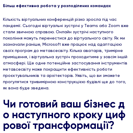
Більш ефективна робота у розподілених командах
Кількість віртуальних конференцій різко зросла під час
пандемії. Сьогодні віртуальні зустрічі у Teams або Zoom вже
стали звичною справою. Онлайн зустрічі наступного
покоління можуть перенестися до віртуального світу. Як ми
зазначали раніше, Microsoft вже працює над адаптацією
своїх програм до метавсесвіту. Кілька аватарів, тримірне
приміщення, і віртуальна зустріч проходитиме у зовсім іншій
атмосфері. Ще одне потенційне застосування інструментів
метавсесвіту може покращити ефективність роботи
проєктувальників та архітекторів. Уявіть, що ви зможете
прогулятися тривимірною конструкцією будівлі ще до того,
як вона буде зведена.
Чи готовий ваш бізнес д
о наступного кроку циф
рової трансформації?