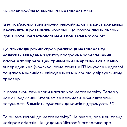
Чи Facebook/Meta винайшли метавсесвіт? Ні.
Ідея пов’язаних тривимірних імерсійних світів існує вже кілька
десятиліть. Її розвивали компанії, що розробляють онлайн
ігри. Проте їхні технології менш пов’язані між собою.
До прикладів ранніх спроб реалізації метавсесвіту
належить виведене з ужитку програмне забезпечення
Adobe Atmosphere. Цей тривимірний імерсійний світ дещо
випередив час (можливо, саме тому це ПЗ існувало недовго)
та давав можливість спілкуватися між собою у віртуальному
просторі.
Із розвитком технологій настає час метавсесвіту. Тепер у
нас є швидкісний Інтернет та величезні обчислювальні
потужності. Більшість сучасних девайсів підтримують 3D.
То ми вже готові до метавсесвіту? Не зовсім, але цей тренд
набирає обертів. Нещодавно Microsoft оголосила про