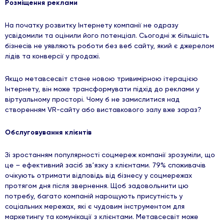
Розміщення реклами
На початку розвитку Інтернету компанії не одразу
усвідомили та оцінили його потенціал. Сьогодні ж більшість
бізнесів не уявляють роботи без веб сайту, який є джерелом
лідів та конверсії у продажі.
Якщо метавсесвіт стане новою тривимірною ітерацією
Інтернету, він може трансформувати підхід до реклами у
віртуальному просторі. Чому б не замислитися над
створенням VR-сайту або виставкового залу вже зараз?
Обслуговування клієнтів
Зі зростанням популярності соцмереж компанії зрозуміли, що
це – ефективний засіб зв’язку з клієнтами. 79% споживачів
очікують отримати відповідь від бізнесу у соцмережах
протягом дня після звернення. Щоб задовольнити цю
потребу, багато компаній нарощують присутність у
соціальних мережах, які є чудовим інструментом для
маркетингу та комунікації з клієнтами. Метавсесвіт може