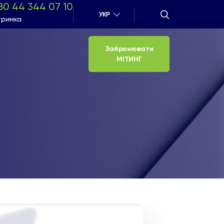
80 44 344 07 10
УКР
тримка
Забронювати
МІТИНГ