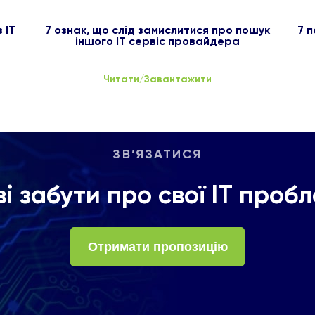
 ІТ
7 ознак, що слід замислитися про пошук
7 п
іншого ІТ сервіс провайдера
Читати/Завантажити
ЗВ’ЯЗАТИСЯ
ві забути про свої ІТ проб
Отримати пропозицію