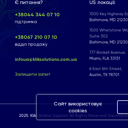
Є питання?
US локації:
+38044 344 07 10
1000 Key Highway Ea
Baltimore, MD 21230
підтримка
1500 Whetstone Wa
Suite 302
+38067 210 07 10
Baltimore, MD 21230
відділ продажу
777 Brickell Avenue,
Miami, FLA 33131
infoua@kliksolutions.com.ua
6 East 6th Street,
Залишити запит
Austin, TX 78701
Сайт використовує
cookies
2025. Klik Ukraine Support. All Rights Reserved. Develop