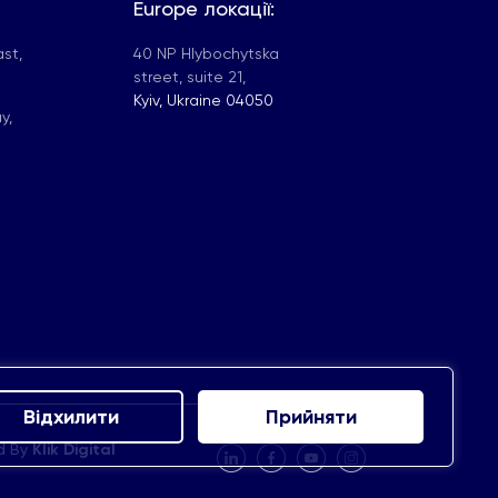
Europe локації:
st,
40 NP Hlybochytska
street, suite 21,
Kyiv, Ukraine 04050
y,
Відхилити
Прийняти
ed By
Klik Digital