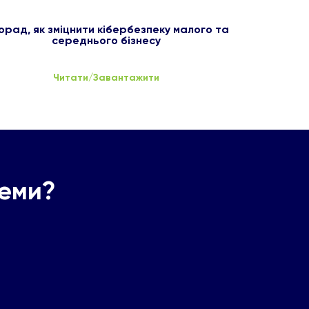
орад, як зміцнити кібербезпеку малого та
середнього бізнесу
Читати/Завантажити
леми?