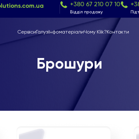
+380 67 210 07 10
+3
olutions.com.ua
Відділ продажу
Під
Сервіси
Галузі
Інфоматеріали
Чому Klik?
Контакти
Брошури