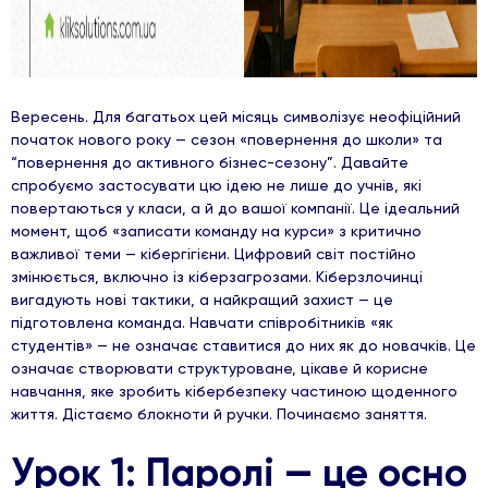
Вересень. Для багатьох цей місяць символізує неофіційний
початок нового року — сезон «повернення до школи» та
“повернення до активного бізнес-сезону”. Давайте
спробуємо застосувати цю ідею не лише до учнів, які
повертаються у класи, а й до вашої компанії. Це ідеальний
момент, щоб «записати команду на курси» з критично
важливої теми — кібергігієни. Цифровий світ постійно
змінюється, включно із кіберзагрозами. Кіберзлочинці
вигадують нові тактики, а найкращий захист — це
підготовлена команда. Навчати співробітників «як
студентів» — не означає ставитися до них як до новачків. Це
означає створювати структуроване, цікаве й корисне
навчання, яке зробить кібербезпеку частиною щоденного
життя. Дістаємо блокноти й ручки. Починаємо заняття.
Урок 1: Паролі — це осно