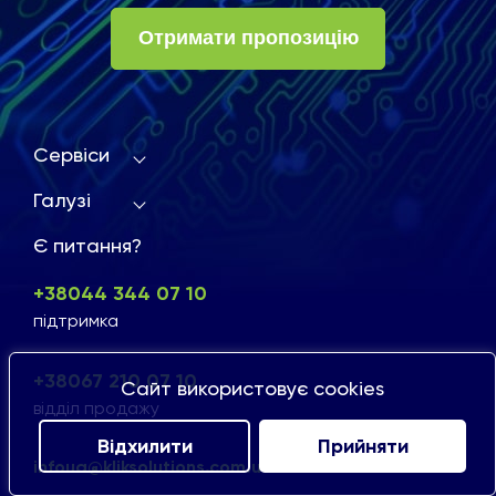
Отримати пропозицію
Сервіси
Галузі
Є питання?
+38044 344 07 10
підтримка
+38067 210 07 10
Сайт використовує cookies
відділ продажу
Відхилити
Прийняти
infoua@kliksolutions.com.ua