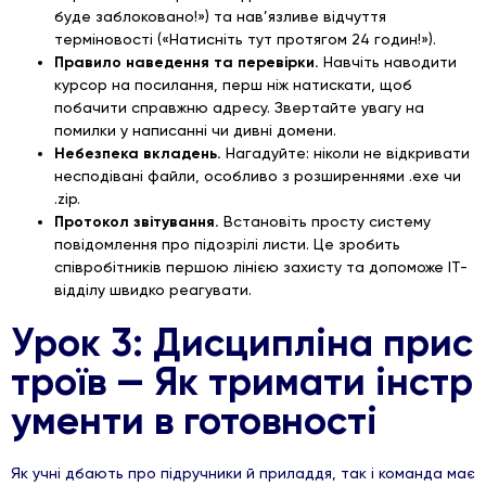
буде заблоковано!») та нав’язливе відчуття
терміновості («Натисніть тут протягом 24 годин!»).
Правило наведення та перевірки.
Навчіть наводити
курсор на посилання, перш ніж натискати, щоб
побачити справжню адресу. Звертайте увагу на
помилки у написанні чи дивні домени.
Небезпека вкладень.
Нагадуйте: ніколи не відкривати
несподівані файли, особливо з розширеннями
.exe
чи
.zip
.
Протокол звітування.
Встановіть просту систему
повідомлення про підозрілі листи. Це зробить
співробітників першою лінією захисту та допоможе ІТ-
відділу швидко реагувати.
Урок 3: Дисципліна прис
троїв — Як тримати інстр
ументи в готовності
Як учні дбають про підручники й приладдя, так і команда має