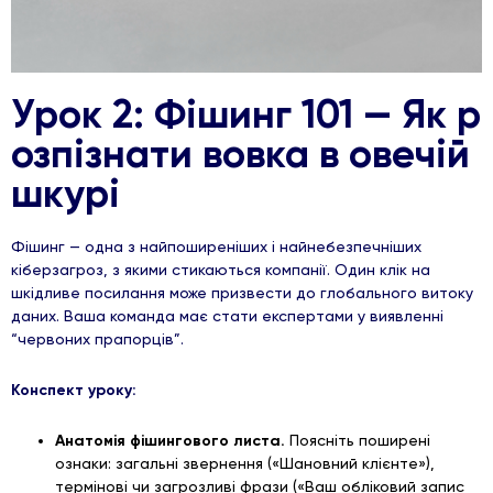
Урок 2: Фішинг 101 — Як р
озпізнати вовка в овечій
шкурі
Фішинг — одна з найпоширеніших і найнебезпечніших
кіберзагроз, з якими стикаються компанії. Один клік на
шкідливе посилання може призвести до глобального витоку
даних. Ваша команда має стати експертами у виявленні
“червоних прапорців”.
Конспект уроку:
Анатомія фішингового листа.
Поясніть поширені
ознаки: загальні звернення («Шановний клієнте»),
термінові чи загрозливі фрази («Ваш обліковий запис