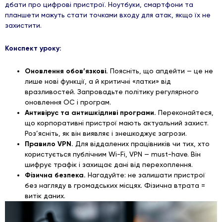
дбати про цифрові пристрої. Ноутбуки, смартфони та
планшети можуть стати точками входу для атак, якщо їх не
захистити.
Конспект уроку:
Оновлення обов’язкові.
Поясніть, що апдейти — це не
лише нові функції, а й критичні «латки» від
вразливостей. Запровадьте політику регулярного
оновлення ОС і програм.
Антивірус та антишкідливі програми.
Переконайтеся,
що корпоративні пристрої мають актуальний захист.
Роз’ясніть, як він виявляє і знешкоджує загрози.
Правило VPN.
Для віддалених працівників чи тих, хто
користується публічним Wi-Fi, VPN — must-have. Він
шифрує трафік і захищає дані від перехоплення.
Фізична безпека.
Нагадуйте: не залишати пристрої
без нагляду в громадських місцях. Фізична втрата =
витік даних.