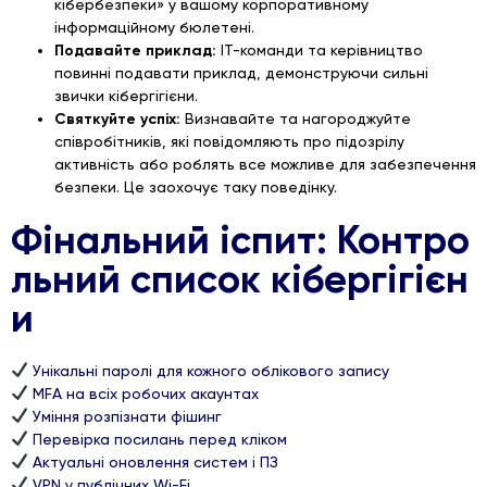
кібербезпеки» у вашому корпоративному
інформаційному бюлетені.
Подавайте приклад:
ІТ-команди та керівництво
повинні подавати приклад, демонструючи сильні
звички кібергігієни.
Святкуйте успіх:
Визнавайте та нагороджуйте
співробітників, які повідомляють про підозрілу
активність або роблять все можливе для забезпечення
безпеки. Це заохочує таку поведінку.
Фінальний іспит: Контро
льний список кібергігієн
и
Унікальні паролі для кожного облікового запису
MFA на всіх робочих акаунтах
Уміння розпізнати фішинг
Перевірка посилань перед кліком
Актуальні оновлення систем і ПЗ
VPN у публічних Wi-Fi