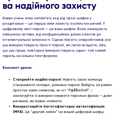
ва надійного захисту
Кожен учень знає напам’ять код від своєї шафки у
роздягальні — це перша лінія захисту особистих речей. У
цифровому світі паролі — це ваші шафки. Вони захищають
найцінніші активи, від конфіденційних даних клієнтів до
інтелектуальної власності. Однак багато співробітників усе
ще використовують прості паролі, які легко вгадати, або,
що ще гірше, повторно використовують один і той самий
пароль на кількох платформах.
Конспект урока:
Створюйте надійні паролі:
Навчіть свою команду
створювати складні, унікальні паролі. Вийдіть за рамки
простих замін символів, як-от “P@$$w0rd1”, і
заохочуйте їх використовувати парольні фрази — довгі
речення, які важко зламати.
Використовуйте багатофакторну автентифікацію
(MFA):
Це “другий замок” на вашій цифровій шафці.