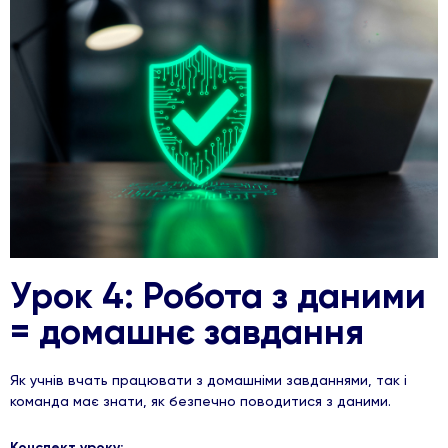
Урок 4: Робота з даними
= домашнє завдання
Як учнів вчать працювати з домашніми завданнями, так і
команда має знати, як безпечно поводитися з даними.
Конспект уроку: