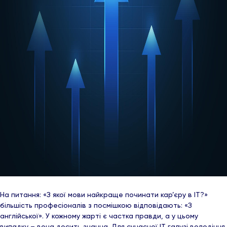
На питання: «З якої мови найкраще починати кар’єру в ІТ?»
більшість професіоналів з посмішкою відповідають: «З
англійської». У кожному жарті є частка правди, а у цьому
випадку – вона досить значна. Для сучасної ІТ галузі володіння