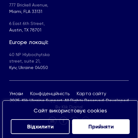
777 Brickell Avenue,
Miami, FLA 33131
6 East 6th Street,
Austin, TX 78701
Europe локації:
40 NP Hlybochytska
street, suite 21,
Kyiv, Ukraine 04050
Умови
Конфіденційність
Карта сайту
2025. Klik Ukraine Support. All Rights Reserved. Developed
By
Klik Digital
Сайт використовує cookies
Відхилити
Прийняти