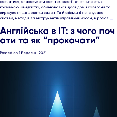
навчатися, опановувати нові технології, які виникають з
космічною швидкістю, обмінюватися досвідом з колегами та
вирішувати ще десятки задач. Та й скільки б не існувало
систем, методів та інструментів управління часом, в роботі
…
Англійська в ІТ: з чого поч
ати та як “прокачати”
Posted on 1 Вересня, 2021