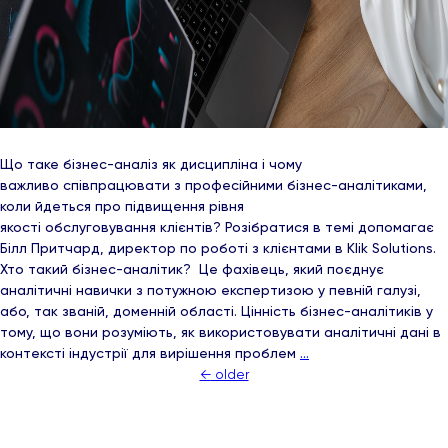
Що таке бізнес-аналіз як дисципліна і чому
важливо співпрацювати з професійними бізнес-аналітиками,
коли йдеться про підвищення рівня
якості обслуговування клієнтів? Розібратися в темі допомагає
Білл Притчард, директор по роботі з клієнтами в Klik Solutions.
Хто такий бізнес-аналітик? Це фахівець, який поєднує
аналітичні навички з потужною експертизою у певній галузі,
або, так званій, доменній області. Цінність бізнес-аналітиків у
тому, що вони розуміють, як використовувати аналітичні дані в
контексті індустрії для вирішення проблем
…
Навігація
←
older
за
записами