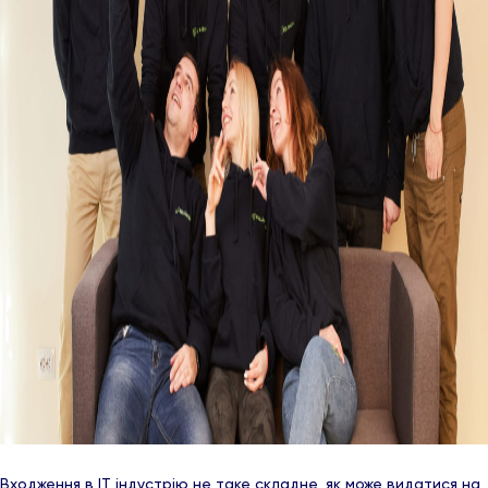
Входження в IT індустрію не таке складне, як може видатися на