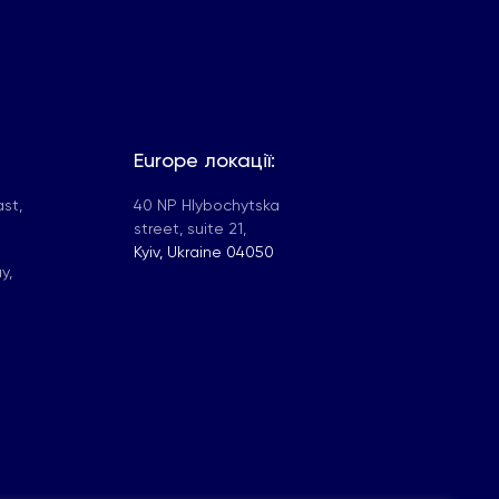
Europe локації:
st,
40 NP Hlybochytska
street, suite 21,
Kyiv, Ukraine 04050
y,