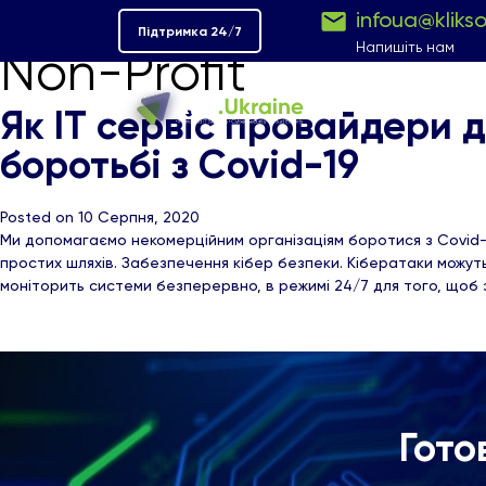
infoua@kliks
Підтримка 24/7
Напишіть нам
Non-Profit
Як ІТ сервіс провайдери 
боротьбі з Covid-19
Posted on 10 Серпня, 2020
Ми допомагаємо некомерційним організаціям боротися з Covid-1
простих шляхів. Забезпечення кібер безпеки. Кібератаки можуть 
моніторить системи безперервно, в режимі 24/7 для того, щоб
Гото