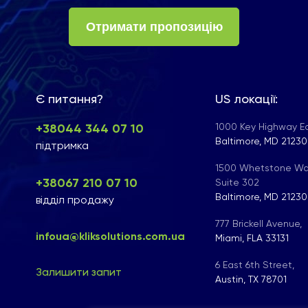
Отримати пропозицію
Є питання?
US локації:
+38044 344 07 10
1000 Key Highway Ea
Baltimore, MD 21230
підтримка
1500 Whetstone Wa
+38067 210 07 10
Suite 302
Baltimore, MD 21230
відділ продажу
777 Brickell Avenue,
infoua@kliksolutions.com.ua
Miami, FLA 33131
6 East 6th Street,
Залишити запит
Austin, TX 78701