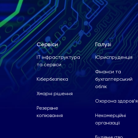
Сервіси
Галузі
ІТ інфраструктура
Юриспруденція
та сервіси
Фінанси та
Кібербезпека
бухгалтерський
облік
Хмарні рішення
Охорона здоров’я
Резервне
копіювання
Некомерційні
організації
Будівництво