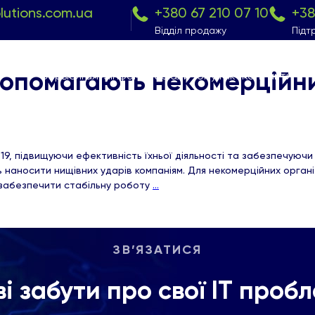
olutions.com.ua
+380 67 210 07 10
+38
Відділ продажу
Підт
допомагають некомерційни
Сервіси
Галузі
Інфоматеріали
Чому Klik?
Контакти
9, підвищуючи ефективність їхньої діяльності та забезпечуючи 
наносити нищівних ударів компаніям. Для некомерційних організа
 забезпечити стабільну роботу
…
ЗВ’ЯЗАТИСЯ
ві забути про свої ІТ проб