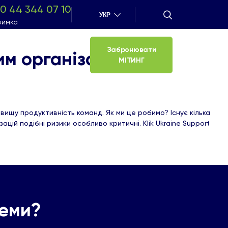
0 44 344 07 10
УКР
римка
Забронювати
м організаціям у
МІТИНГ
вищу продуктивність команд. Як ми це робимо? Існує кілька
цій подібні ризики особливо критичні. Klik Ukraine Support
леми?