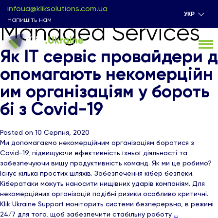
infoua@kliksolutions.com.ua
УКР
Напишіть нам
Managed Services
Як ІТ сервіс провайдери д
опомагають некомерційн
им організаціям у бороть
бі з Covid-19
Posted on 10 Серпня, 2020
Ми допомагаємо некомерційним організаціям боротися з
Covid-19, підвищуючи ефективність їхньої діяльності та
забезпечуючи вищу продуктивність команд. Як ми це робимо?
Існує кілька простих шляхів. Забезпечення кібер безпеки.
Кібератаки можуть наносити нищівних ударів компаніям. Для
некомерційних організацій подібні ризики особливо критичні.
Klik Ukraine Support моніторить системи безперервно, в режимі
24/7 для того, щоб забезпечити стабільну роботу
…